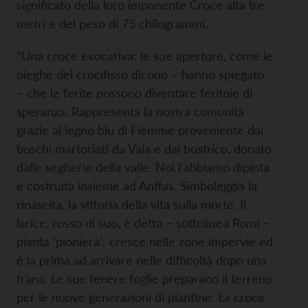
significato della loro imponente Croce alta tre
metri e del peso di 75 chilogrammi.
“Una croce evocativa: le sue aperture, come le
pieghe del crocifisso dicono – hanno spiegato
– che le ferite possono diventare feritoie di
speranza. Rappresenta la nostra comunità
grazie al legno blu di Fiemme proveniente dai
boschi martoriati da Vaia e dal bostrico, donato
dalle segherie della valle. Noi l’abbiamo dipinta
e costruita insieme ad Anffas. Simboleggia la
rinascita, la vittoria della vita sulla morte. Il
larice, rosso di suo, è detta – sottolinea Romi –
pianta ‘pioniera’: cresce nelle zone impervie ed
è la prima ad arrivare nelle difficoltà dopo una
frana. Le sue tenere foglie preparano il terreno
per le nuove generazioni di piantine. La croce