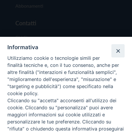
Abbonamenti
Contatti
Chi Siamo
Informativa
Redazione
Scrivici
Utilizziamo cookie o tecnologie simili per
finalità tecniche e, con il tuo consenso, anche per
altre finalità ("interazioni e funzionalità semplici",
"miglioramento dell'esperienza", "misurazione" e
"targeting e pubblicità") come specificato nella
cookie policy.
Copyright © 2019 - Tutti i diritti riservati - Vit
Cliccando su "accetta" acconsenti all'utilizzo dei
Trentina Editrice
cookie. Cliccando su "personalizza" puoi avere
maggiori informazioni sui cookie utilizzati e
Privacy Policy
personalizzare le tue preferenze. Cliccando su
Torna all'inizi
"rifiuta" o chiudendo questa informativa proseguirai