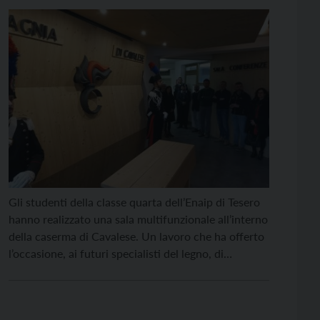
dei carabinieri
Gli studenti della classe quarta dell’Enaip di Tesero
hanno realizzato una sala multifunzionale all’interno
della caserma di Cavalese. Un lavoro che ha offerto
l’occasione, ai futuri specialisti del legno, di
cimentarsi in un contesto atipico e a diretto
contatto con i Carabinieri, ottenendo un risultato
finale di “altissima qualità”, scrivono i carabinieri.