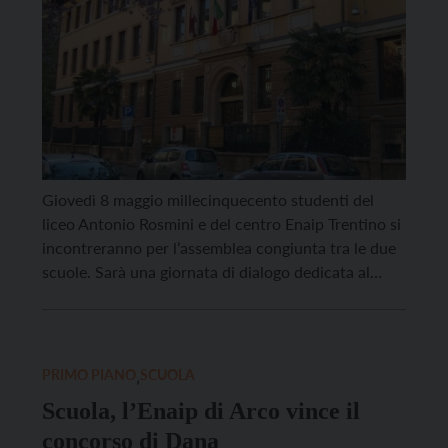
Giovedì 8 maggio millecinquecento studenti del
liceo Antonio Rosmini e del centro Enaip Trentino si
incontreranno per l’assemblea congiunta tra le due
scuole. Sarà una giornata di dialogo dedicata al
tema degli scambi culturali, un’occasione di
incontro tra mondi diversi, uniti da un orizzonte
comune: il futuro. “Cosa ci unisce, al di là delle
differenze […]
PRIMO PIANO
,
SCUOLA
Scuola, l’Enaip di Arco vince il
concorso di Dana