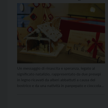
studenti dell’Enaip
Un messaggio di rinascita e speranza, legato al
significato natalizio, rappresentato da due presepi
in legno ricavati da alberi abbattuti a causa del
bostrico e da una natività in panpepato e cioccolato
bianco, creazione di alta pasticceria, realizzati dagli
studenti del Centro di Formazione Professionale
Enaip di Tesero, che offre i percorsi nei due settori