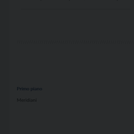
che definiscono il loro “sconforto, la nostra
frustrazione rispetto allo svilimento del nostro
lavoro e delle nostre progettualità professionali, e
per molti aspetti anche esistenziali”. […]
Primo piano
Meridiani