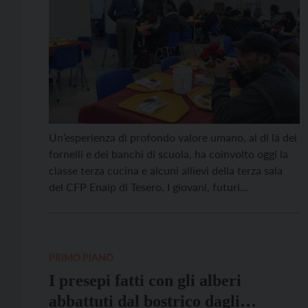
Un’esperienza di profondo valore umano, al di là dei
fornelli e dei banchi di scuola, ha coinvolto oggi la
classe terza cucina e alcuni allievi della terza sala
del CFP Enaip di Tesero. I giovani, futuri
professionisti dell’ospitalità, hanno messo in pratica
le loro competenze al servizio dei più bisognosi
presso la Mensa della Provvidenza […]
PRIMO PIANO
I presepi fatti con gli alberi
abbattuti dal bostrico dagli