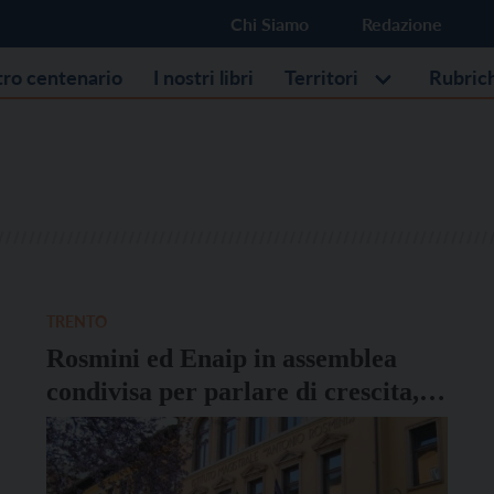
Chi Siamo
Redazione
stro centenario
I nostri libri
Territori
Rubric
TRENTO
Rosmini ed Enaip in assemblea
condivisa per parlare di crescita,
confronto e futuro