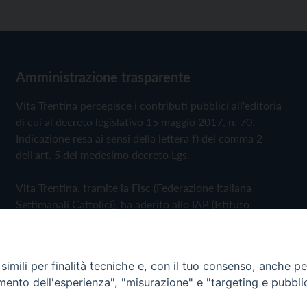
Amministrazione trasparente
Vita Trentina percepisce i contributi pubblici all'editoria
di cui al decreto legislativo 15 maggio 2017, n. 70.
Indicazione resa ai sensi della lettera f) del comma 2
dell'art. 5 del medesimo decreto Lgs.
Vita Trentina, tramite la Fisc (Federazione Italiana
Settimanali Cattolici), ha aderito allo IAP (Istituto
dell'Autodisciplina Pubblicitaria) accettando il Codice di
Autodisciplina della Comunicazione Commerciale
imili per finalità tecniche e, con il tuo consenso, anche per 
Privacy Policy
Cookie Policy
amento dell'esperienza", "misurazione" e "targeting e pubbli