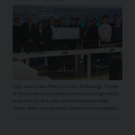
Ogni anno Dana Mechatronics Technology Center
di Arco indice un’iniziativa promossa per gli istituti
scolastici locali e volta all’incentivazione dello
studio della meccatronica. Quest’anno il progetto di
studio e costruzione di una stazione robotizzata per
la saldatura proposto dal Centro di formazione
professionale Enaip di Arco é stato selezionato