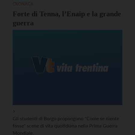
come miglior proposta e finanziato con […]
CRONACA
Forte di Tenna, l’Enaip e la grande
guerra
>
Gli studenti di Borgo propongono "Come se niente
fosse" scene di vita quotidiana nella Prima Guerra
Mondiale.