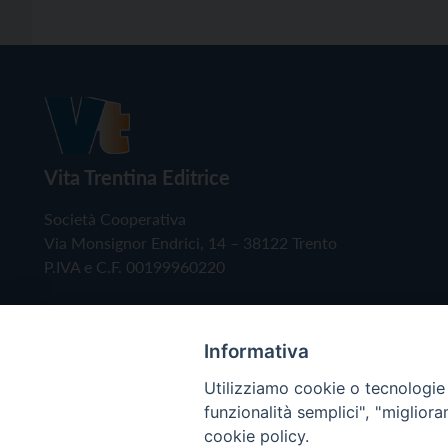
Vita Trentina Editrice
Società Cooperativa
Via Monsignor Endrici, 14 – 38122 Trento
P.IVA e C.F. 00199960220
Informativa
Utilizziamo cookie o tecnologie s
funzionalità semplici", "miglior
cookie policy.