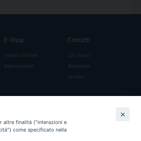
E-Shop
Contatti
Vendita Online
Chi Siamo
Abbonamenti
Redazione
Scrivici
altre finalità ("interazioni e
cità") come specificato nella