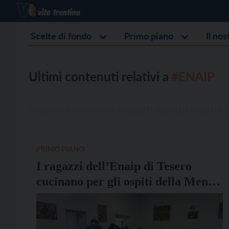
Scelte di fondo
Primo piano
Il no
Ultimi contenuti relativi a
#ENAIP
PRIMO PIANO
I ragazzi dell’Enaip di Tesero
cucinano per gli ospiti della Mensa
della Provvidenza