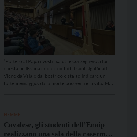
“Porterò al Papa i vostri saluti e consegnerò a lui
questa bellissima croce con tutti i suoi significati.
Viene da Vaia e dal bostrico e sta ad indicare un
forte messaggio: dalla morte può venire la vita. Ma
vi dobbiamo anche noi collaborare. Il pellegrinaggio
a Roma diventa per tutti i credenti il momento per
[…]
FIEMME
Cavalese, gli studenti dell’Enaip
realizzano una sala della caserma