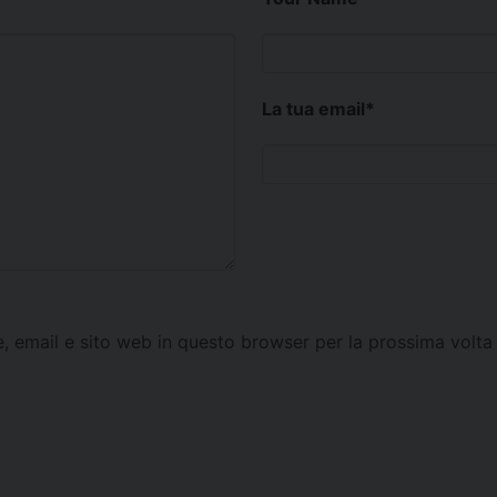
La tua email
*
e, email e sito web in questo browser per la prossima vol