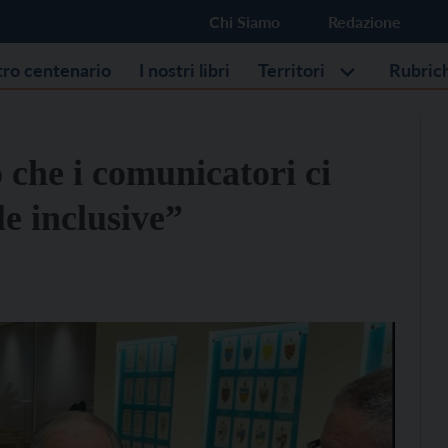
Chi Siamo
Redazione
stro centenario
I nostri libri
Territori
Rubric
 che i comunicatori ci
le inclusive”