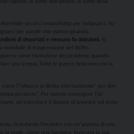
la ragione, la notte dell’umano, la notte della
dovrebbe servirci innanzitutto per indignarci. Su
dignarci per parole che stanno girando,
i milioni di deportati e nessuno fa obiezioni.
Si
ica mondiale di trasgressione del diritto
 di guerra come risoluzione dei problemi, quando
tare una tregua. Tutte le guerre finiscono con la
 come l’”attacco al diritto internazionale” per don
 tempo presente”. Per questo monsignor Tisi
ocesane, ad esercitare il dovere di lavorare sul tema
parola, ricordando l’incontro con un’anziana di una
vo, la quale, come una bambina, invocava la sua