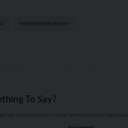
ZA
#MONSIGNOR VIVIANI
thing To Say?
mail non sarà pubblicato.
I campi obbligatori sono contrass
Your Name
*