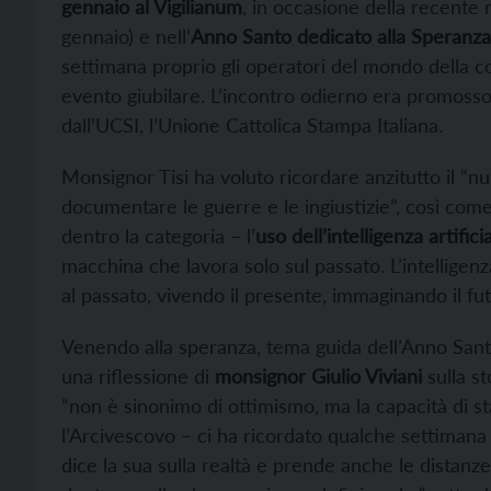
gennaio al Vigilianum
, in occasione della recente 
gennaio) e nell’
Anno Santo dedicato alla Speranza
settimana proprio gli operatori del mondo della 
evento giubilare. L’incontro odierno era promosso
dall’UCSI, l’Unione Cattolica Stampa Italiana.
Monsignor Tisi ha voluto ricordare anzitutto il “n
documentare le guerre e le ingiustizie”, così co
dentro la categoria – l’
uso dell’intelligenza artifici
macchina che lavora solo sul passato. L’intelligen
al passato, vivendo il presente, immaginando il fut
Venendo alla speranza, tema guida dell’Anno Santo 
una riflessione di
monsignor Giulio Viviani
sulla st
“non è sinonimo di ottimismo, ma la capacità di s
l’Arcivescovo – ci ha ricordato qualche settimana
dice la sua sulla realtà e prende anche le distanze