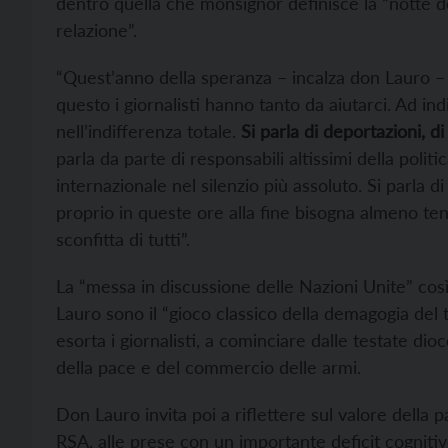
dentro quella che monsignor definisce la “notte del
relazione”.
“Quest’anno della speranza – incalza don Lauro – 
questo i giornalisti hanno tanto da aiutarci. Ad in
nell’indifferenza totale.
Si parla di deportazioni, d
parla da parte di responsabili altissimi della polit
internazionale nel silenzio più assoluto. Si parla
proprio in queste ore alla fine bisogna almeno ten
sconfitta di tutti”.
La “messa in discussione delle Nazioni Unite” così
Lauro sono il “gioco classico della demagogia del
esorta i giornalisti, a cominciare dalle testate di
della pace e del commercio delle armi.
Don Lauro invita poi a riflettere sul valore della 
RSA, alle prese con un importante deficit cogniti