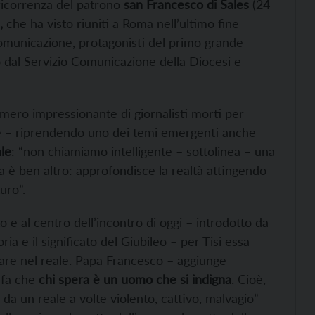
ricorrenza del patrono
san Francesco di Sales
(24
,
che ha visto riuniti a Roma nell’ultimo fine
comunicazione, protagonisti del primo grande
 dal Servizio Comunicazione della Diocesi e
umero impressionante di giornalisti morti per
me – riprendendo uno dei temi emergenti anche
ale
: “non chiamiamo intelligente – sottolinea – una
za è ben altro: approfondisce la realtà attingendo
uro”.
e al centro dell’incontro di oggi – introdotto da
oria e il significato del Giubileo – per Tisi essa
tare nel reale. Papa Francesco – aggiunge
 fa che
chi spera è un uomo che si indigna
. Cioè,
 da un reale a volte violento, cattivo, malvagio”