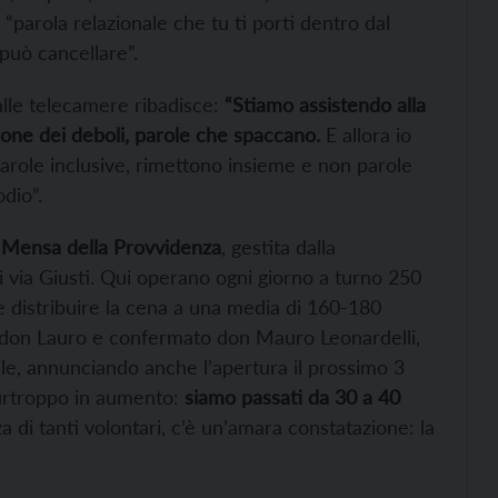
parola relazionale che tu ti porti dentro dal
può cancellare”.
alle telecamere ribadisce:
“Stiamo assistendo alla
zione dei deboli, parole che spaccano.
E allora io
parole inclusive, rimettono insieme e non parole
dio”.
a
Mensa della Provvidenza
, gestita dalla
 via Giusti. Qui operano ogni giorno a turno 250
 e distribuire la cena a una media di 160-180
 don Lauro e confermato don Mauro Leonardelli,
le, annunciando anche l’apertura il prossimo 3
purtroppo in aumento:
siamo passati da 30 a 40
a di tanti volontari, c’è un’amara constatazione: la