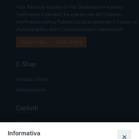
Vita Trentina, tramite la Fisc (Federazione Italiana
Settimanali Cattolici), ha aderito allo IAP (Istituto
dell'Autodisciplina Pubblicitaria) accettando il Codice di
Autodisciplina della Comunicazione Commerciale
Privacy Policy
Cookie Policy
E-Shop
Vendita Online
Abbonamenti
Contatti
Chi Siamo
Informativa
Redazione