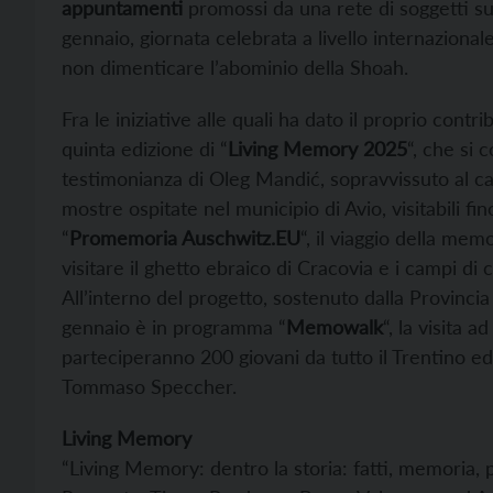
appuntamenti
promossi da una rete di soggetti s
gennaio, giornata celebrata a livello internaziona
non dimenticare l’abominio della Shoah.
Fra le iniziative alle quali ha dato il proprio cont
quinta edizione di “
Living Memory 2025
“, che si 
testimonianza di Oleg Mandić, sopravvissuto al ca
mostre ospitate nel municipio di Avio, visitabili f
“
Promemoria Auschwitz.EU
“, il viaggio della memo
visitare il ghetto ebraico di Cracovia e i campi d
All’interno del progetto, sostenuto dalla Provincia
gennaio è in programma “
Memowalk
“, la visita a
parteciperanno 200 giovani da tutto il Trentino ed
Tommaso Speccher.
Living Memory
“Living Memory: dentro la storia: fatti, memoria, 