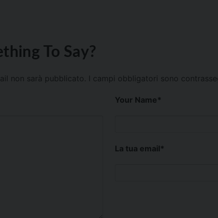
thing To Say?
mail non sarà pubblicato.
I campi obbligatori sono contrass
Your Name
*
La tua email
*