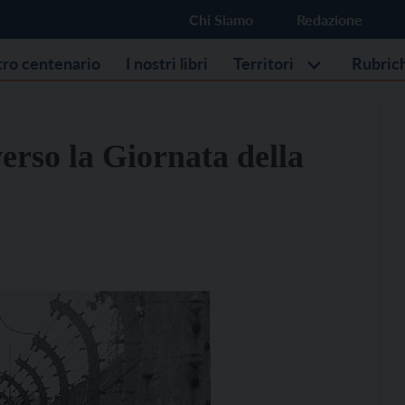
Chi Siamo
Redazione
stro centenario
I nostri libri
Territori
Rubric
verso la Giornata della