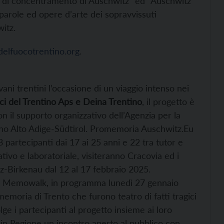
o di concentramento di Auschwitz” ed “Auschwitz
, parole ed opere d’arte dei sopravvissuti
itz.
delfuocotrentino.org
.
vani trentini l’occasione di un viaggio intenso nei
ci del Trentino Aps e Deina Trentino
, il progetto è
n il supporto organizzativo dell’Agenzia per la
ino Alto Adige-Südtirol. Promemoria Auschwitz.Eu
8 partecipanti dai 17 ai 25 anni e 22 tra tutor e
tivo e laboratoriale, visiteranno Cracovia ed i
-Birkenau dal 12 al 17 febbraio 2025.
il Memowalk, in programma lunedì 27 gennaio
 memoria di Trento che furono teatro di fatti tragici
e i partecipanti al progetto insieme ai loro
in Regione un incontro aperto al pubblico con