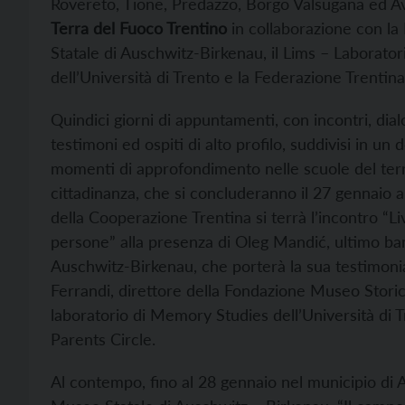
Rovereto, Tione, Predazzo, Borgo Valsugana ed Avio
Terra del Fuoco Trentino
in collaborazione con la
Statale di Auschwitz-Birkenau, il Lims – Laborato
dell’Università di Trento e la Federazione Trentin
Quindici giorni di appuntamenti, con incontri, dialo
testimoni ed ospiti di alto profilo, suddivisi in un
momenti di approfondimento nelle scuole del territor
cittadinanza, che si concluderanno il 27 gennaio a
della Cooperazione Trentina si terrà l’incontro “L
persone” alla presenza di Oleg Mandić, ultimo ba
Auschwitz-Birkenau, che porterà la sua testimonia
Ferrandi, direttore della Fondazione Museo Storico
laboratorio di Memory Studies dell’Università di T
Parents Circle.
Al contempo, fino al 28 gennaio nel municipio di Av