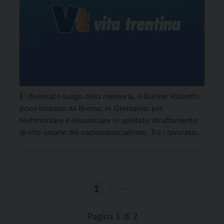
E' diventato luogo della memoria, il Bunker Valentin,
poco lontano da Brema, in Germania: per
testimoniare e denunciare lo spietato sfruttamento
di vite umane del nazionalsocialismo. Tra i lavoratori
forzati, prigionieri di guerra e deportati da ogni
angolo d’Europa, che lo costruirono anche il trentino
Elia Tomasi.
1
2
Paginazione
degli
Pagina 1 di 2
articoli