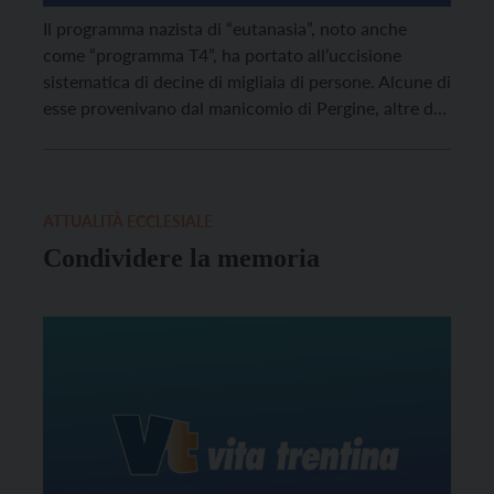
Il programma nazista di “eutanasia”, noto anche
come “programma T4”, ha portato all’uccisione
sistematica di decine di migliaia di persone. Alcune di
esse provenivano dal manicomio di Pergine, altre da
altri istituti di cura del Norditalia: come Rosa
Unterweger, ora ricordata a Silandro da una stele
commemorativa.
ATTUALITÀ ECCLESIALE
Condividere la memoria