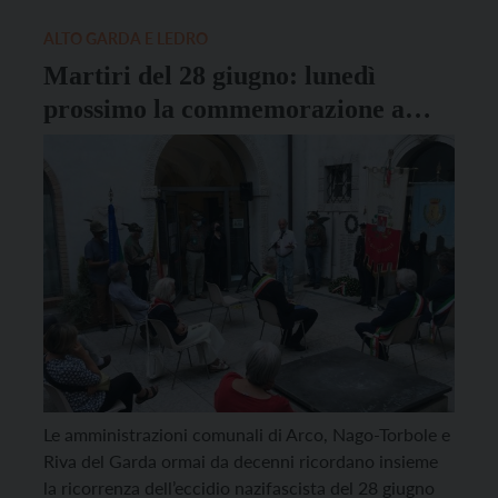
comunali con Trento e Rovereto in testa, associazioni
combattentistiche […]
ALTO GARDA E LEDRO
Martiri del 28 giugno: lunedì
prossimo la commemorazione a
Riva
Le amministrazioni comunali di Arco, Nago-Torbole e
Riva del Garda ormai da decenni ricordano insieme
la ricorrenza dell’eccidio nazifascista del 28 giugno