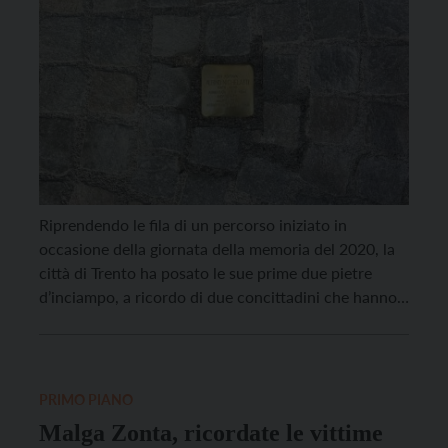
Riprendendo le fila di un percorso iniziato in
occasione della giornata della memoria del 2020, la
città di Trento ha posato le sue prime due pietre
d’inciampo, a ricordo di due concittadini che hanno
vissuto l’orrore di anni che rischiano di essere
dimenticati: Albino Nichelatti, che nato a Trento nel
1880 morì a Mauthausen il […]
PRIMO PIANO
Malga Zonta, ricordate le vittime