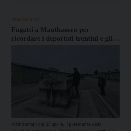
gennaio saranno posate per le strade di Riva del
Garda. Alla cerimonia prenderanno parte la sindaca
Cristina Santi […]
PRIMO PIANO
Fugatti a Mauthausen per
ricordare i deportati trentini e gli
orrori del nazifascismo
All’indomani del 25 aprile, il presidente della
Provincia autonoma di Trento Maurizio Fugatti si è