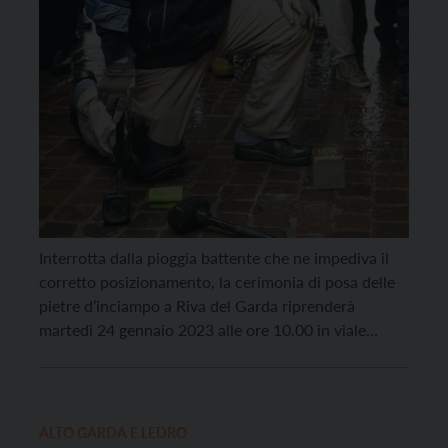
Interrotta dalla pioggia battente che ne impediva il
corretto posizionamento, la cerimonia di posa delle
pietre d’inciampo a Riva del Garda riprenderà
martedì 24 gennaio 2023 alle ore 10.00 in viale
Carducci 3, con la posa della pietra in memoria di
Eugenio Impera. Alla cerimonia sono intervenuti
il sindaco di Riva del Garda Cristina
Santi, l’Assessore alla cultura e vicesindaco Silvia […]
ALTO GARDA E LEDRO