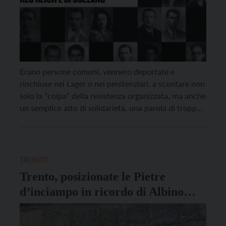
Erano persone comuni, vennero deportate e
rinchiuse nei Lager o nei penitenziari, a scontare non
solo la “colpa” della resistenza organizzata, ma anche
un semplice atto di solidarietà, una parola di troppo,
una fede coerente con i Vangeli o un credo diverso
da quello cattolico, la renitenza e la disobbedienza
civile, un furto veniale, un’amicizia […]
TRENTO
Trento, posizionate le Pietre
d’inciampo in ricordo di Albino
Nichelatti e Arturo Tomasi