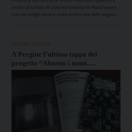
recato al campo di concentramento di Mauthausen,
uno dei luoghi dove è stata scritta una delle pagine
più buie della storia dell’umanità, dove ha voluto
rendere omaggio ai 44 trentini internati, di cui 38
morti. Tra questi c’erano la guida alpina […]
SOCIETÀ E POLITICA
A Pergine l’ultima tappa del
progetto “Almeno i nomi.
Memoriale ai civili trentini
deportati nel Terzo Reich”