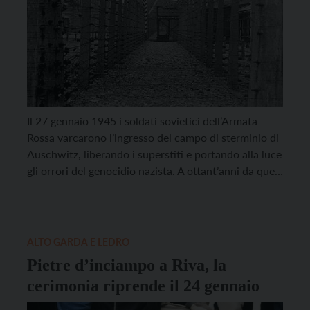
Il 27 gennaio 1945 i soldati sovietici dell’Armata
Rossa varcarono l’ingresso del campo di sterminio di
Auschwitz, liberando i superstiti e portando alla luce
gli orrori del genocidio nazista. A ottant’anni da quei
fatti, che ancora rappresentano profonde ferite per
l’umanità, sono diversi gli appuntamenti promossi da
una rete di soggetti sul territorio provinciale per […]
ALTO GARDA E LEDRO
Pietre d’inciampo a Riva, la
cerimonia riprende il 24 gennaio