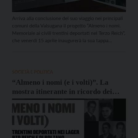
Arriva alla conclusione del suo viaggio nei principali
comuni della Valsugana il progetto “Almeno i nomi.
Memoriale ai civili trentini deportati nel Terzo Reich”,
che venerdì 15 aprile inaugurerà la sua tappa
conclusiva, presso sala Maier di Pergine Valsugana,
con gli interventi di Morgan Betti, Assessore alla
Cultura del Comune di Pergine Valsugana e Diego
[…]
SOCIETÀ E POLITICA
“Almeno i nomi (e i volti)”. La
mostra itinerante in ricordo dei
deportati trentini approda a Trento