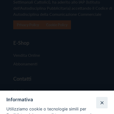
Settimanali Cattolici), ha aderito allo IAP (Istituto
dell'Autodisciplina Pubblicitaria) accettando il Codice di
Autodisciplina della Comunicazione Commerciale
Privacy Policy
Cookie Policy
E-Shop
Vendita Online
Abbonamenti
Contatti
Chi Siamo
Informativa
Redazione
Scrivici
Utilizziamo cookie o tecnologie simili per