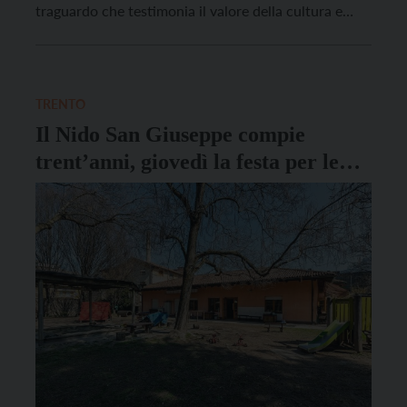
traguardo che testimonia il valore della cultura e
della comunità nel sobborgo. Per celebrare questo
importante anniversario, a partire dalle 16.30 il
Circolo Comunitario di Montevaccino accoglierà
tutti i partecipanti per un momento […]
TRENTO
Il Nido San Giuseppe compie
trent’anni, giovedì la festa per le
famiglie