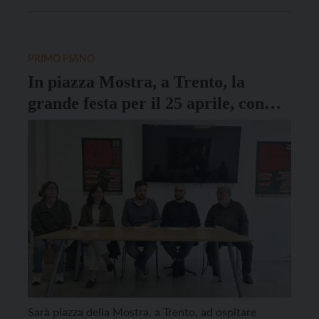
qualità dell’occupazione è una priorità sentita con
forza dai sindacati. Se in provincia, infatti, molto
spesso non è difficile […]
PRIMO PIANO
In piazza Mostra, a Trento, la
grande festa per il 25 aprile, con
153 volontari e 200 chili di
“pastasciutta antifascista”
Sarà piazza della Mostra, a Trento, ad ospitare