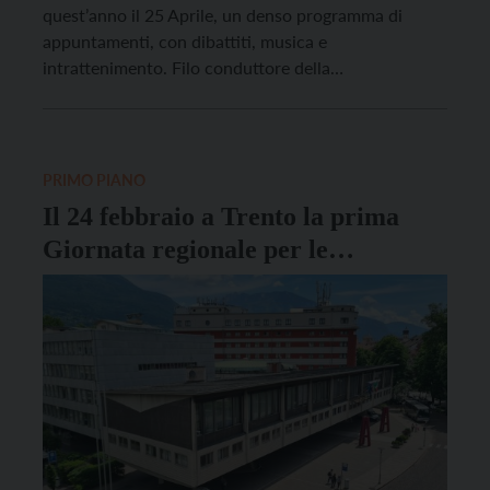
quest’anno il 25 Aprile, un denso programma di
appuntamenti, con dibattiti, musica e
intrattenimento. Filo conduttore della
manifestazione, organizzata dall’Arci per il
diciassettesimo anno consecutivo, saranno gli
ottant’anni della Repubblica, il primo voto alle
donne, ma anche i temi di più stretta attualità a
PRIMO PIANO
cominciare dalla pace, […]
Il 24 febbraio a Trento la prima
Giornata regionale per le
Minoranze linguistiche