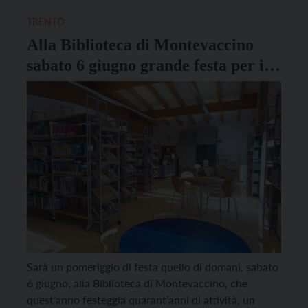
Gruppo Alpini, la Pro Loco, il Coretto, i Cori
parrocchiali, il Coro […]
TRENTO
Alla Biblioteca di Montevaccino
sabato 6 giugno grande festa per i
40 anni di attività
Sarà un pomeriggio di festa quello di domani, sabato
6 giugno, alla Biblioteca di Montevaccino, che
quest’anno festeggia quarant’anni di attività, un