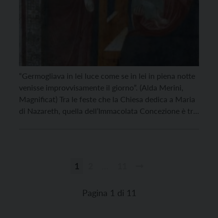
“Germogliava in lei luce come se in lei in piena notte
venisse improvvisamente il giorno”. (Alda Merini,
Magnificat) Tra le feste che la Chiesa dedica a Maria
di Nazareth, quella dell’Immacolata Concezione è tra
le poche che ce la pongono dinanzi, per così dire,
sola, a tutto campo, nel grembo e neonata, bambina,
ancora ignara […]
1
2
…
11
Paginazione
degli
Pagina 1 di 11
articoli