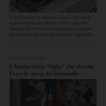
Si terrà martedì 24 febbraio a Trento, nella sala di
rappresentanza della Regione, la Prima giornata
regionale per le Minoranze linguistiche, promossa
dall’assessore regionale alle minoranze linguistiche
Luca Guglielmi della Regione Autonoma Trentino-
Alto Adige/Südtirol. L’iniziativa nasce con l’obiettivo
di valorizzare e far conoscere il patrimonio
linguistico e culturale delle comunità ladina,
ATTUALITÀ ECCLESIALE
mòchena e cimbra, rafforzando il […]
L’Immacolata, “figlia” che riscatta
Eva e la storia del femminile