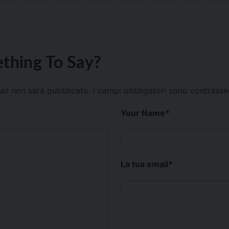
thing To Say?
mail non sarà pubblicato.
I campi obbligatori sono contrass
Your Name
*
La tua email
*