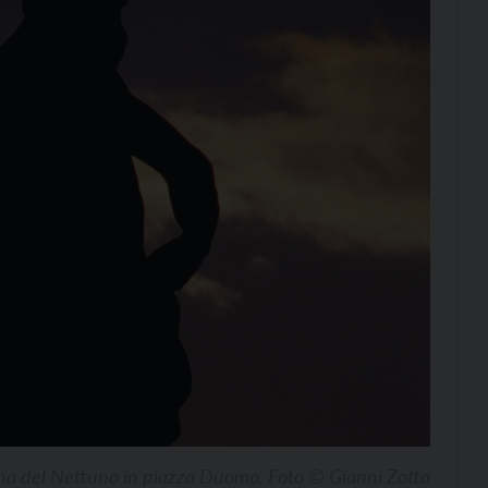
na del Nettuno in piazza Duomo. Foto © Gianni Zotta