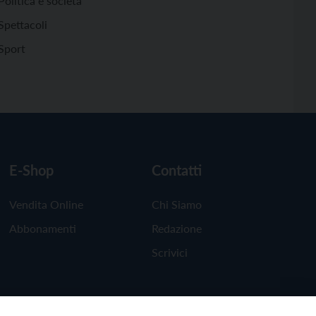
Politica e società
Spettacoli
Sport
E-Shop
Contatti
Vendita Online
Chi Siamo
Abbonamenti
Redazione
Scrivici