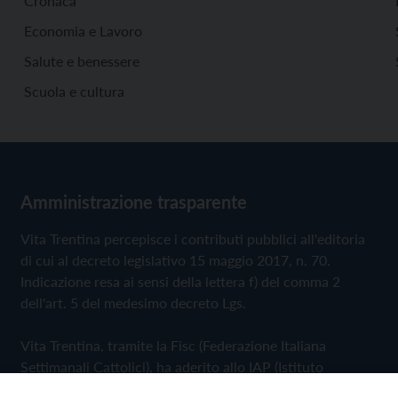
Cronaca
Economia e Lavoro
Salute e benessere
Scuola e cultura
Amministrazione trasparente
Vita Trentina percepisce i contributi pubblici all'editoria
di cui al decreto legislativo 15 maggio 2017, n. 70.
Indicazione resa ai sensi della lettera f) del comma 2
dell'art. 5 del medesimo decreto Lgs.
Vita Trentina, tramite la Fisc (Federazione Italiana
Settimanali Cattolici), ha aderito allo IAP (Istituto
dell'Autodisciplina Pubblicitaria) accettando il Codice di