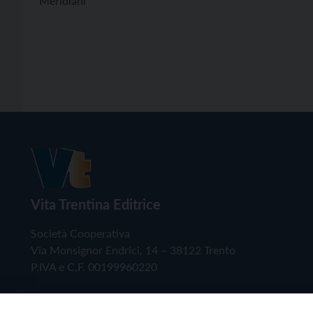
Meridiani
Vita Trentina Editrice
Società Cooperativa
Via Monsignor Endrici, 14 – 38122 Trento
P.IVA e C.F. 00199960220