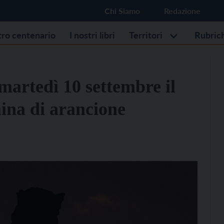
Chi Siamo
Redazione
stro centenario
I nostri libri
Territori
Rubric
 martedì 10 settembre il
mina di arancione