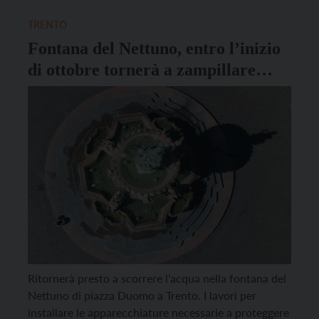
previsto per la Fiera di San Giuseppe, in programma
per il 19 […]
TRENTO
Fontana del Nettuno, entro l’inizio
di ottobre tornerà a zampillare
l’acqua
Ritornerà presto a scorrere l’acqua nella fontana del
Nettuno di piazza Duomo a Trento. I lavori per
installare le apparecchiature necessarie a proteggere