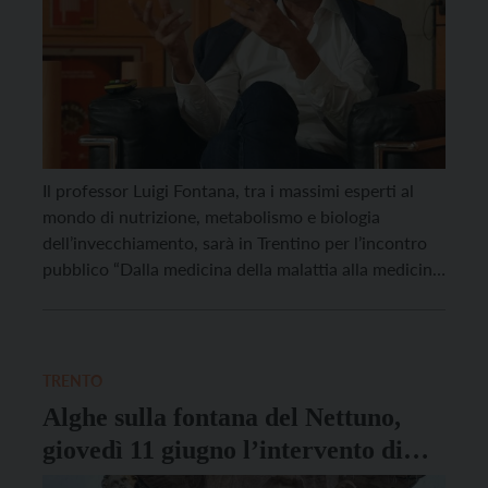
Il professor Luigi Fontana, tra i massimi esperti al
mondo di nutrizione, metabolismo e biologia
dell’invecchiamento, sarà in Trentino per l’incontro
pubblico “Dalla medicina della malattia alla medicina
della prevenzione”, in programma mercoledì 15 luglio
alle ore 17.45, presso l’Auditorium di Trentino
Sviluppo in via Zeni a Rovereto. All’evento
parteciperanno anche Mario Tonina, assessore alla
TRENTO
[…]
Alghe sulla fontana del Nettuno,
giovedì 11 giugno l’intervento di
pulizia