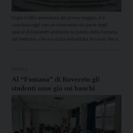
Dopo il blitz animalista del primo maggio, si è
conclusa oggi con un intervento da parte degli
operai di Dolomiti ambiente la pulizia della fontana
del Nettuno, che era stata imbrattata di rosso. Ne dà
l’annuncio il Comune di Trento. Il raid è stato
rivendicato da un volantino firmato “Fratellanza
animalista”. L’azione non ha lasciato […]
SCUOLA
Al “Fontana” di Rovereto gli
studenti sono già sui banchi