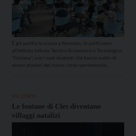
È già partita la scuola a Rovereto, in particolare
all’Istituto Istituto Tecnico Economico e Tecnologico
“Fontana”, con i suoi studenti che hanno scelto di
essere pionieri del nuovo corso sperimentale
quadriennale, il CAT 4.0, progetto che risponde alla
richiesta sempre più pressante del territorio e alle
mutate esigenze della professione, frutto anche di
collaborazione con […]
VAL DI NON
Le fontane di Cles diventano
villaggi natalizi