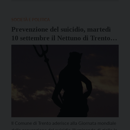
dell’ostello di via Torre Vanga. L’Associazione PANS
PANDAS Italia APS si unisce alla coalizione globale
per far luce sulla sindrome […]
SOCIETÀ E POLITICA
Prevenzione del suicidio, martedì
10 settembre il Nettuno di Trento si
illumina di arancione
Il Comune di Trento aderisce alla Giornata mondiale
della prevenzione del suicidio illuminando di giallo la