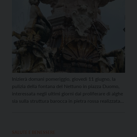
Inizierà domani pomeriggio, giovedì 11 giugno, la
pulizia della fontana del Nettuno in piazza Duomo,
interessata negli ultimi giorni dal proliferare di alghe
sia sulla struttura barocca in pietra rossa realizzata
nel 1768 dall’architetto Francesco Antonio Giongo
sia sui gruppi scultorei in pietra bianca di Arco opera
di Andrea Malfatti. L’intervento è stato programmato
stamattina […]
SALUTE E BENESSERE