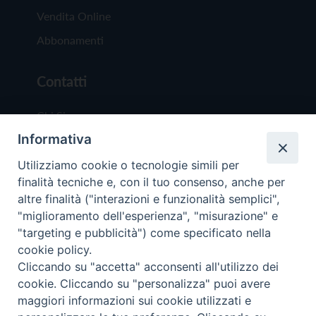
Vendita Online
Abbonamenti
Contatti
Chi Siamo
Informativa
Redazione
Scrivici
Utilizziamo cookie o tecnologie simili per
finalità tecniche e, con il tuo consenso, anche per
altre finalità ("interazioni e funzionalità semplici",
"miglioramento dell'esperienza", "misurazione" e
"targeting e pubblicità") come specificato nella
cookie policy.
Copyright © 2019 - Tutti i diritti riservati - Vit
Cliccando su "accetta" acconsenti all'utilizzo dei
Trentina Editrice
cookie. Cliccando su "personalizza" puoi avere
maggiori informazioni sui cookie utilizzati e
Privacy Policy