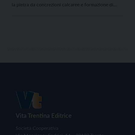
la pietra da concrezioni calcaree e formazione di
alghe sono iniziati ieri, lunedì 20 settembre, e
termineranno nei primi giorni di ottobre, in tempo
per l’apertura del Festival dello sport. I tecnici […]
Vita Trentina Editrice
Società Cooperativa