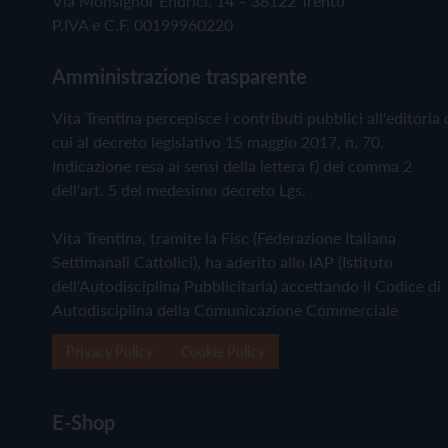
Via Monsignor Endrici, 14 – 38122 Trento
P.IVA e C.F. 00199960220
Amministrazione trasparente
Vita Trentina percepisce i contributi pubblici all'editoria 
cui al decreto legislativo 15 maggio 2017, n. 70.
Indicazione resa ai sensi della lettera f) del comma 2
dell'art. 5 del medesimo decreto Lgs.
Vita Trentina, tramite la Fisc (Federazione Italiana
Settimanali Cattolici), ha aderito allo IAP (Istituto
dell'Autodisciplina Pubblicitaria) accettando il Codice di
Autodisciplina della Comunicazione Commerciale
Privacy Policy
Cookie Policy
E-Shop