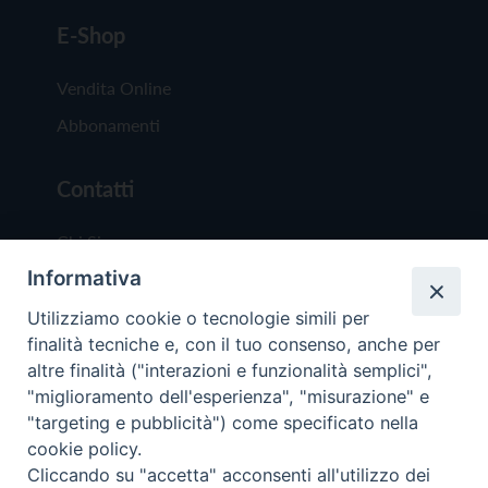
E-Shop
Vendita Online
Abbonamenti
Contatti
Chi Siamo
Informativa
Redazione
Scrivici
Utilizziamo cookie o tecnologie simili per
finalità tecniche e, con il tuo consenso, anche per
altre finalità ("interazioni e funzionalità semplici",
"miglioramento dell'esperienza", "misurazione" e
"targeting e pubblicità") come specificato nella
cookie policy.
Copyright © 2019 - Tutti i diritti riservati - Vit
Cliccando su "accetta" acconsenti all'utilizzo dei
Trentina Editrice