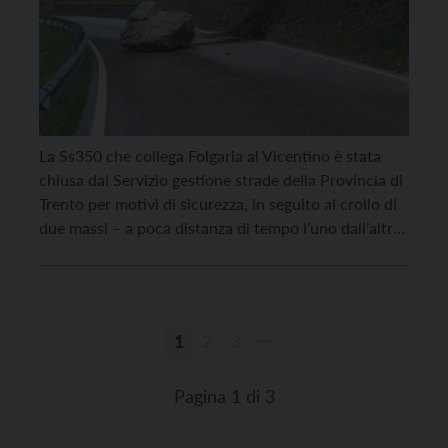
La Ss350 che collega Folgaria al Vicentino è stata
chiusa dal Servizio gestione strade della Provincia di
Trento per motivi di sicurezza, in seguito al crollo di
due massi – a poca distanza di tempo l’uno dall’altro
– in località Buse. I due episodi si sono verificati nel
medio e tardo pomeriggio di domenica 31 […]
1
2
3
Paginazione
degli
Pagina 1 di 3
articoli