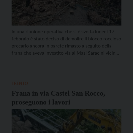
In una riunione operativa che si è svolta lunedì 17
febbraio è stato deciso di demolire il blocco roccioso
precario ancora in parete rimasto a seguito della
frana che aveva investito via ai Masi Saracini vicino
a Cortesano, a Trento, in quanto instabile e
pericoloso. Le operazioni per far esplodere il masso
inizieranno mercoledì prossimo […]
TRENTO
Frana in via Castel San Rocco,
proseguono i lavori