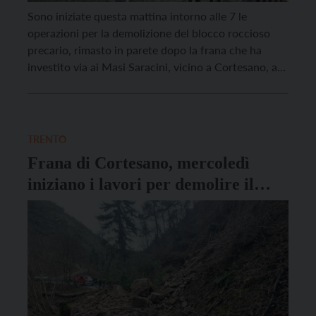
Sono iniziate questa mattina intorno alle 7 le
operazioni per la demolizione del blocco roccioso
precario, rimasto in parete dopo la frana che ha
investito via ai Masi Saracini, vicino a Cortesano, a
Trento. L’intervento si è reso necessario in quanto il
blocco è risultato instabile e pericoloso. Dopo aver
verificato l’assenza di persone nel […]
TRENTO
Frana di Cortesano, mercoledì
iniziano i lavori per demolire il
blocco roccioso