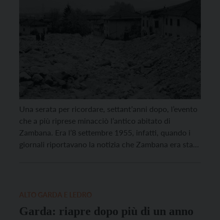
Una serata per ricordare, settant’anni dopo, l’evento
che a più riprese minacciò l’antico abitato di
Zambana. Era l’8 settembre 1955, infatti, quando i
giornali riportavano la notizia che Zambana era stata
raggiunta dalla frana della Paganella. La stazione
della funivia invasa dal materiale, il servizio di
trasporto interrotto, quattro case sgomberate,
reparti militari sul posto, l’abnegazione […]
ALTO GARDA E LEDRO
Garda: riapre dopo più di un anno