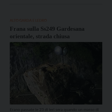
per ragioni di sicurezza vieta l’avvicinamento al maso
dei nove residenti, tutti ospitati a casa di parenti e
amici già dalla notte scorsa. […]
ALTO GARDA E LEDRO
Frana sulla Ss249 Gardesana
orientale, strada chiusa
Erano passate le 23 di ieri sera quando un masso di