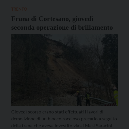
Provincia di Trento, che ha operato per consolidare
l’area interessata […]
TRENTO
Frana di Cortesano, giovedì
seconda operazione di brillamento
Giovedì scorso erano stati effettuati i lavori di
demolizione di un blocco roccioso precario a seguito
della frana che aveva investito via ai Masi Saracini