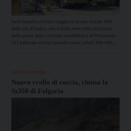
Sarà riaperta a inizio maggio la strada statale 240
della Val di Ledro, che è stata interrotta all’altezza
della presa della centrale idroelettrica di Mezzolago
l’11 febbraio scorso quando sono caduti 300-400
metri cubi di detriti e grossi massi. Questa settimana
si concluderanno le lavorazioni per la riprofilatura
del fronte roccioso a monte della sede […]
ALTIPIANI CIMBRI
Nuovo crollo di roccia, chiusa la
Ss350 di Folgaria