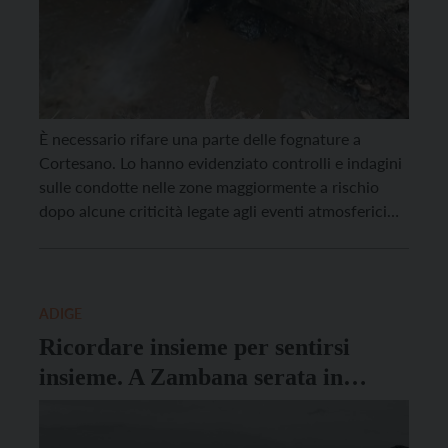
È necessario rifare una parte delle fognature a
Cortesano. Lo hanno evidenziato controlli e indagini
sulle condotte nelle zone maggiormente a rischio
dopo alcune criticità legate agli eventi atmosferici
che di stagione in stagione registrano picchi sempre
più elevati e violenti. Nonostante la pulizia e la
manutenzione ordinaria della rete, spesso si
registrano infatti insufficienze […]
ADIGE
Ricordare insieme per sentirsi
insieme. A Zambana serata in
ricordo della frana di 70 anni fa