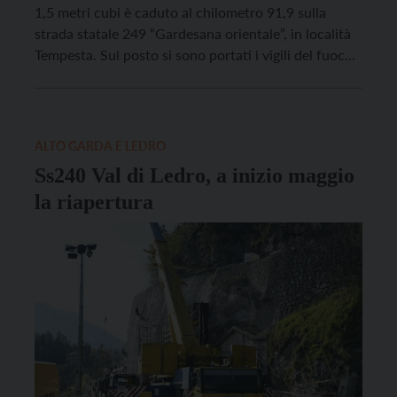
1,5 metri cubi è caduto al chilometro 91,9 sulla
strada statale 249 “Gardesana orientale”, in località
Tempesta. Sul posto si sono portati i vigili del fuoco
di Riva del Garda e il Servizio strade della Provincia
di Trento. Attualmente la strada è chiusa tra […]
ALTO GARDA E LEDRO
Ss240 Val di Ledro, a inizio maggio
la riapertura