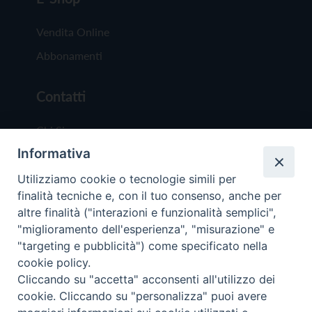
Vendita Online
Abbonamenti
Contatti
Chi Siamo
Informativa
Redazione
Scrivici
Utilizziamo cookie o tecnologie simili per
finalità tecniche e, con il tuo consenso, anche per
altre finalità ("interazioni e funzionalità semplici",
"miglioramento dell'esperienza", "misurazione" e
"targeting e pubblicità") come specificato nella
cookie policy.
Copyright © 2019 - Tutti i diritti riservati - Vit
Cliccando su "accetta" acconsenti all'utilizzo dei
Trentina Editrice
cookie. Cliccando su "personalizza" puoi avere