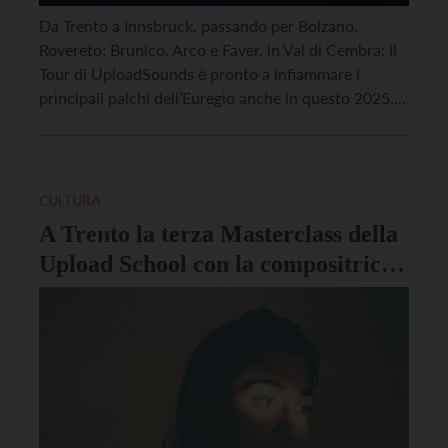
Da Trento a Innsbruck, passando per Bolzano,
Rovereto; Brunico, Arco e Faver, in Val di Cembra: il
Tour di UploadSounds è pronto a infiammare i
principali palchi dell’Euregio anche in questo 2025.
Saranno nove, infatti, i grandi concerti che, a partire
dal prossimo settembre, porteranno altrettanti
headliner di fama nazionale e internazionale a
condividere la […]
CULTURA
A Trento la terza Masterclass della
Upload School con la compositrice
Ginevra Nervi