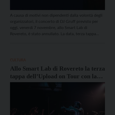
A causa di motivi non dipendenti dalla volontà degli
organizzatori, il concerto di DJ Gruff previsto per
oggi, venerdì 7 novembre, allo Smart Lab di
Rovereto, è stato annullato. La data, terza tappa
trentina del tour di UploadSounds, sarà recuperata il
prossimo sabato 28 febbraio 2026, sempre allo
Smart Lab. Ad aprire l’appuntamento con DJ […]
CULTURA
Allo Smart Lab di Rovereto la terza
tappa dell’Upload on Tour con la
musica di DJ Gruff