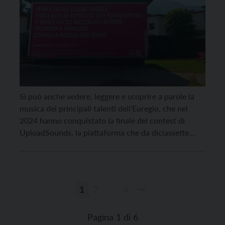
Si può anche vedere, leggere e scoprire a parole la
musica dei principali talenti dell’Euregio, che nel
2024 hanno conquistato la finale del contest di
UploadSounds, la piattaforma che da diciassette
anni si impegna nel sostegno e nella valorizzazione
dei giovani artisti di Trentino, Alto Adige e Land
Tirolo. Da pochi giorni, infatti, lungo le […]
1
2
…
6
Paginazione
degli
Pagina 1 di 6
articoli