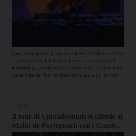
Sarà recuperato il prossimo sabato 28 febbraio 2026
allo Smart Lab di Rovereto il concerto di Dj Gruff
inizialmente previsto nello scorso mese di novembre
come data del Tour di UploadSounds, e poi saltato
per motivi non dipendenti dalla volontà degli
organizzatori. Anche questa volta l’appuntamento
permetterà ad alcuni dei più interessanti progetti
musicali under […]
CULTURA
Il tour di UploadSounds si chiude al
Molin de Portegnach con i Gazebo
Penguins