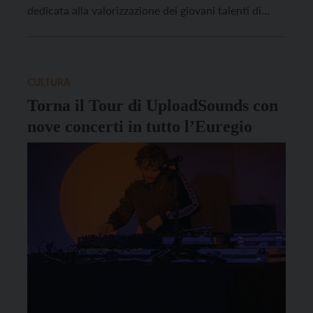
dedicata alla valorizzazione dei giovani talenti di
Trentino, Alto Adige e Tirolo continua ad offrire
tante opportunità per suonare dal vivo. Grazie alle
due importanti collaborazioni tra UploadSounds e
alcuni dei principali […]
CULTURA
Torna il Tour di UploadSounds con
nove concerti in tutto l’Euregio