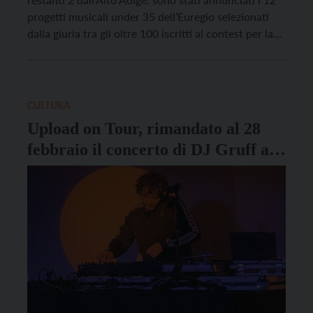
progetti musicali under 35 dell’Euregio selezionati
dalla giuria tra gli oltre 100 iscritti al contest per la
grande finale di UploadSounds 2025, che si svolgerà
sabato 15 novembre a Cantiere 26 di Arco. In palio,
per chi […]
CULTURA
Upload on Tour, rimandato al 28
febbraio il concerto di DJ Gruff a
Rovereto