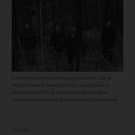
Il contest è arrivato alla sua conclusione, con la
vittoria finale di Daniele Patton, ma il percorso
dell’edizione 2025 di UplosdSounds prosegue,
sempre con l’obiettivo di valorizzare i più interessanti
progetti musicali under 35 dell’Euregio. E quale
modo migliore per farlo se non permettere loro di
esibirsi sui principali palchi del territorio? È questo
che […]
CULTURA