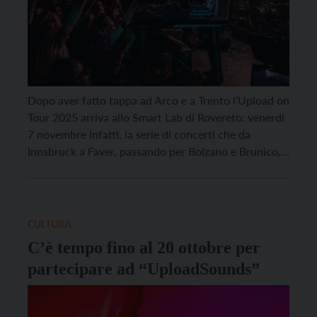
Dopo aver fatto tappa ad Arco e a Trento l’Upload on
Tour 2025 arriva allo Smart Lab di Rovereto: venerdì
7 novembre infatti, la serie di concerti che da
Innsbruck a Faver, passando per Bolzano e Brunico,
permette ai più interessanti progetti musicali under
35 del territorio tra quelli iscritti alla piattaforma di
UploadSounds, di […]
CULTURA
C’è tempo fino al 20 ottobre per
partecipare ad “UploadSounds”