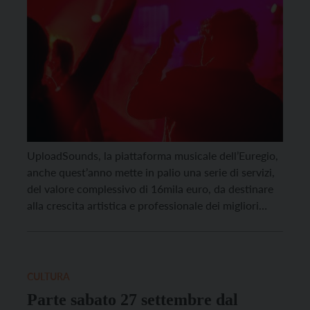
UploadSounds, la piattaforma musicale dell’Euregio,
anche quest’anno mette in palio una serie di servizi,
del valore complessivo di 16mila euro, da destinare
alla crescita artistica e professionale dei migliori
talenti della musica di Trentino, Alto Adige e Tirolo.
Per partecipare, basta avere meno di 36 anni ed
essere domiciliati o residenti in una delle tre […]
CULTURA
Parte sabato 27 settembre dal