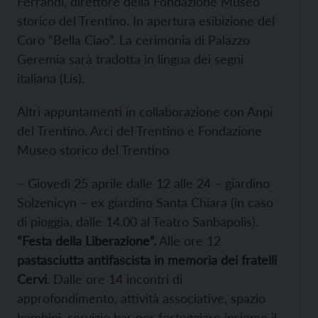
Ferrandi, direttore della Fondazione Museo
storico del Trentino. In apertura esibizione del
Coro “Bella Ciao”. La cerimonia di Palazzo
Geremia sarà tradotta in lingua dei segni
italiana (Lis).
Altri appuntamenti in collaborazione con Anpi
del Trentino, Arci del Trentino e Fondazione
Museo storico del Trentino
– Giovedì 25 aprile dalle 12 alle 24 – giardino
Solzenicyn – ex giardino Santa Chiara (in caso
di pioggia, dalle 14.00 al Teatro Sanbapolis).
“Festa della Liberazione”.
Alle ore 12
pastasciutta antifascista in memoria dei fratelli
Cervi
. Dalle ore 14 incontri di
approfondimento, attività associative, spazio
bambini, servizio bar per festeggiare insieme il