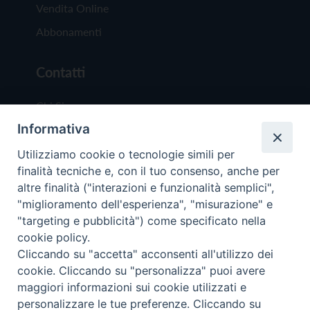
Vendita Online
Abbonamenti
Contatti
Chi Siamo
Informativa
Redazione
Scrivici
Utilizziamo cookie o tecnologie simili per
finalità tecniche e, con il tuo consenso, anche per
altre finalità ("interazioni e funzionalità semplici",
"miglioramento dell'esperienza", "misurazione" e
"targeting e pubblicità") come specificato nella
cookie policy.
Copyright © 2019 - Tutti i diritti riservati - Vit
Cliccando su "accetta" acconsenti all'utilizzo dei
Trentina Editrice
cookie. Cliccando su "personalizza" puoi avere
maggiori informazioni sui cookie utilizzati e
Privacy Policy
personalizzare le tue preferenze. Cliccando su