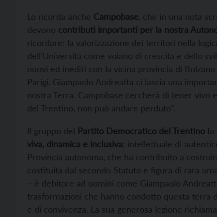
Lo ricorda anche
Campobase
, che in una nota sc
devono
contributi importanti per la nostra Auton
ricordare: la valorizzazione dei territori nella logi
dell’Università come volano di crescita e dello svi
nuovi ed inediti con la vicina provincia di Bolzano
Parigi. Giampaolo Andreatta ci lascia una importan
nostra Terra. Campobase cercherà di tener vivo e 
del Trentino, non può andare perduto”.
Il gruppo del
Partito Democratico del Trentino
lo 
viva, dinamica e inclusiva
; intellettuale di autenti
Provincia autonoma, che ha contribuito a costruire
costituita dal secondo Statuto e figura di rara uma
– è debitore ad uomini come Giampaolo Andreatta 
trasformazioni che hanno condotto questa terra da
e di convivenza. La sua generosa lezione richiama 