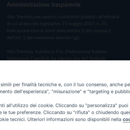
Amministrazione trasparente
Vita Trentina percepisce i contributi pubblici all'editoria
di cui al decreto legislativo 15 maggio 2017, n. 70.
Indicazione resa ai sensi della lettera f) del comma 2
dell'art. 5 del medesimo decreto Lgs.
Vita Trentina, tramite la Fisc (Federazione Italiana
Settimanali Cattolici), ha aderito allo IAP (Istituto
dell'Autodisciplina Pubblicitaria) accettando il Codice di
Autodisciplina della Comunicazione Commerciale
imili per finalità tecniche e, con il tuo consenso, anche per 
Privacy Policy
Cookie Policy
amento dell'esperienza", "misurazione" e "targeting e pubbli
i all'utilizzo dei cookie. Cliccando su "personalizza" puoi
 Trentina Editrice
re le tue preferenze. Cliccando su "rifiuta" o chiudendo que
okie tecnici. Ulteriori informazioni sono disponibili nella
coo