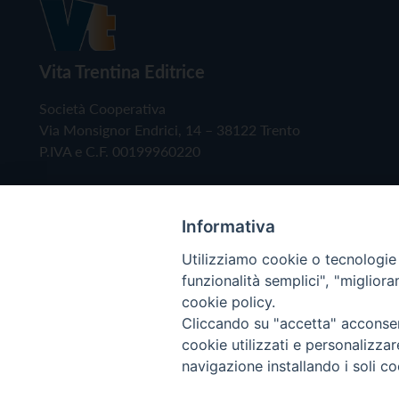
Vita Trentina Editrice
Società Cooperativa
Via Monsignor Endrici, 14 – 38122 Trento
P.IVA e C.F. 00199960220
Informativa
Utilizziamo cookie o tecnologie s
funzionalità semplici", "miglior
cookie policy.
Cliccando su "accetta" acconsent
Copyright © 2019 - Tutti i diritti riservati - Vita
cookie utilizzati e personalizza
navigazione installando i soli co
Privacy Policy