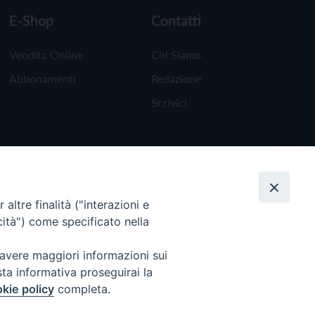
E-Shop
Contatti
Vendita Online
Chi Siamo
Abbonamenti
Redazione
Scrivici
altre finalità ("interazioni e
cità") come specificato nella
 avere maggiori informazioni sui
sta informativa proseguirai la
kie policy
completa.