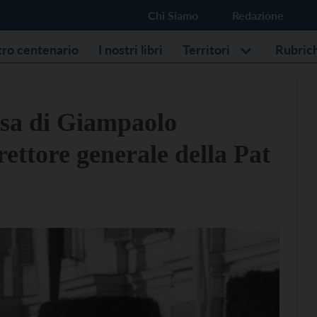
Chi Siamo
Redazione
stro centenario
I nostri libri
Territori
Rubric
rsa di Giampaolo
rettore generale della Pat