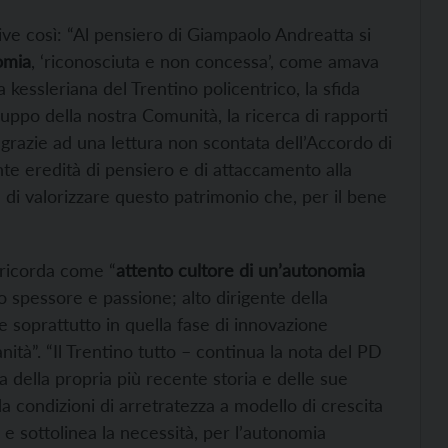
rive così: “Al pensiero di Giampaolo Andreatta si
omia
, ‘riconosciuta e non concessa’, come amava
ca kessleriana del Trentino policentrico, la sfida
luppo della nostra Comunità, la ricerca di rapporti
 grazie ad una lettura non scontata dell’Accordo di
te eredità di pensiero e di attaccamento alla
di valorizzare questo patrimonio che, per il bene
ricorda come “
attento cultore di un’autonomia
co spessore e passione; alto dirigente della
 soprattutto in quella fase di innovazione
nità”. “Il Trentino tutto – continua la nota del PD
della propria più recente storia e delle sue
 condizioni di arretratezza a modello di crescita
e sottolinea la necessità, per l’autonomia