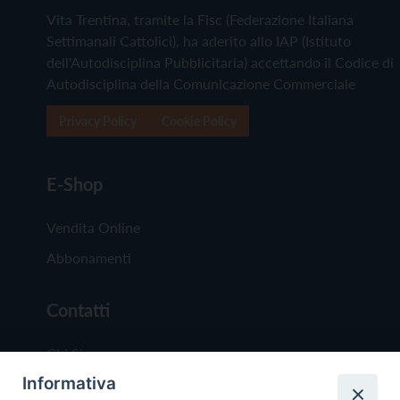
Vita Trentina, tramite la Fisc (Federazione Italiana
Settimanali Cattolici), ha aderito allo IAP (Istituto
dell'Autodisciplina Pubblicitaria) accettando il Codice di
Autodisciplina della Comunicazione Commerciale
Privacy Policy
Cookie Policy
E-Shop
Vendita Online
Abbonamenti
Contatti
Chi Siamo
Informativa
Redazione