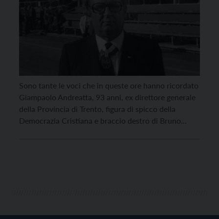
Sono tante le voci che in queste ore hanno ricordato
Giampaolo Andreatta, 93 anni, ex direttore generale
della Provincia di Trento, figura di spicco della
Democrazia Cristiana e braccio destro di Bruno
Kessler. “Assieme al cordoglio verso la perdita
avvertita dalla famiglia e da tutta la comunità
trentina – così il presidente della Provincia di […]