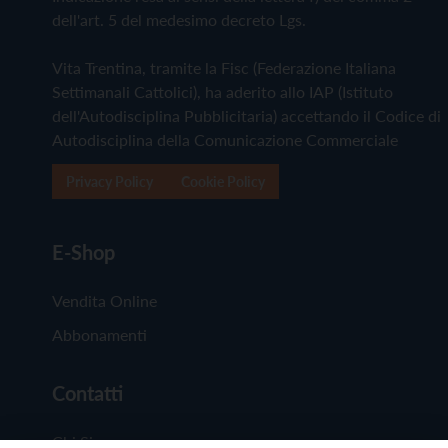
dell'art. 5 del medesimo decreto Lgs.
Vita Trentina, tramite la Fisc (Federazione Italiana
Settimanali Cattolici), ha aderito allo IAP (Istituto
dell'Autodisciplina Pubblicitaria) accettando il Codice di
Autodisciplina della Comunicazione Commerciale
Privacy Policy
Cookie Policy
E-Shop
Vendita Online
Abbonamenti
Contatti
Chi Siamo