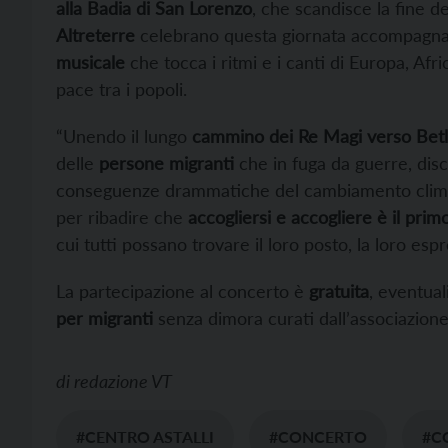
alla Badia di San Lorenzo
, che scandisce la fine del
Altreterre
celebrano questa giornata accompagnan
musicale
che tocca i ritmi e i canti di Europa, Af
pace tra i popoli.
“Unendo il lungo
cammino dei Re Magi verso Be
delle
persone migranti
che in fuga da guerre, discr
conseguenze drammatiche del cambiamento climati
per ribadire che
accogliersi e accogliere è il pri
cui tutti possano trovare il loro posto, la loro espr
La partecipazione al concerto è
gratuita
, eventual
per migranti
senza dimora curati dall’associazione
di
redazione VT
#CENTRO ASTALLI
#CONCERTO
#C