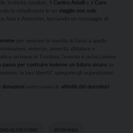
le festività natalizie. Il
Centro Astalli
e il
Coro
do la cittadinanza in un
viaggio non solo
rica, Asia e Americhe, lanciando un messaggio di
tlemme
per onorare la nascita di Gesù a quello
iminazioni, violenze, povertà, dittature e
co arrivano in Trentino, l’evento è un’occasione
mo passo per costruire insieme un futuro sicuro
, in
essione, la loro libertà”, spiegano gli organizzatori.
i
donazioni
sosterranno le
attività dei dormitori
.
ORO ALTRETERRE
#EPIFANIA