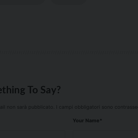
thing To Say?
mail non sarà pubblicato.
I campi obbligatori sono contrass
Your Name
*