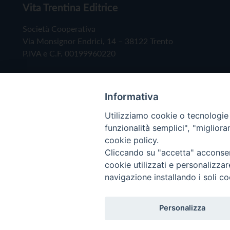
Vita Trentina Editrice
Società Cooperativa
Via Monsignor Endrici, 14 – 38122 Trento
P.IVA e C.F. 00199960220
Informativa
Utilizziamo cookie o tecnologie s
funzionalità semplici", "miglior
cookie policy.
Cliccando su "accetta" acconsent
Copyright © 2019 - Tutti i diritti riservati - Vita
cookie utilizzati e personalizza
navigazione installando i soli co
Privacy Policy
Personalizza