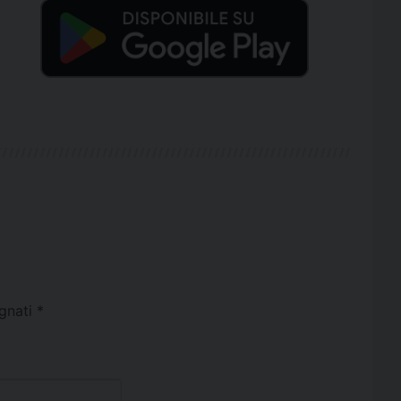
egnati
*