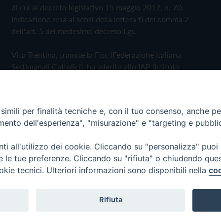
di cui al decreto legislativo 15 maggio 2017, n. 70.
Indicazione resa ai sensi della lettera f) del comma 2
dell'art. 5 del medesimo decreto Lgs.
Vita Trentina, tramite la Fisc (Federazione Italiana
Settimanali Cattolici), ha aderito allo IAP (Istituto
dell'Autodisciplina Pubblicitaria) accettando il Codice di
Autodisciplina della Comunicazione Commerciale
imili per finalità tecniche e, con il tuo consenso, anche per 
Privacy Policy
Cookie Policy
amento dell'esperienza", "misurazione" e "targeting e pubbli
i all'utilizzo dei cookie. Cliccando su "personalizza" puoi
 Trentina Editrice
re le tue preferenze. Cliccando su "rifiuta" o chiudendo que
okie tecnici. Ulteriori informazioni sono disponibili nella
coo
Rifiuta