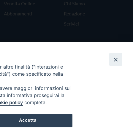
Vendita Online
Chi Siamo
Abbonamenti
Redazione
Scrivici
altre finalità ("interazioni e
cità") come specificato nella
 avere maggiori informazioni sui
sta informativa proseguirai la
kie policy
completa.
Torna all'inizio
Accetta