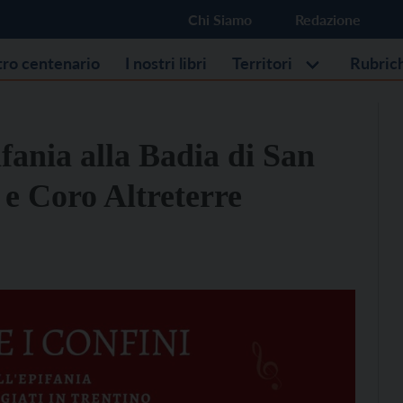
Chi Siamo
Redazione
stro centenario
I nostri libri
Territori
Rubric
ifania alla Badia di San
 e Coro Altreterre