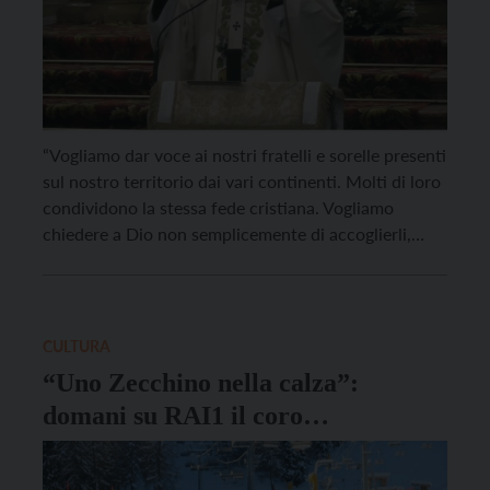
“Vogliamo dar voce ai nostri fratelli e sorelle presenti
sul nostro territorio dai vari continenti. Molti di loro
condividono la stessa fede cristiana. Vogliamo
chiedere a Dio non semplicemente di accoglierli,
questo è il minimo, ma di riconoscere il dono grande
che sono per noi in termini di cultura, di diversità, e
in termini di […]
CULTURA
“Uno Zecchino nella calza”:
domani su RAI1 il coro
dell’Antoniano con una puntata
girata in Trentino