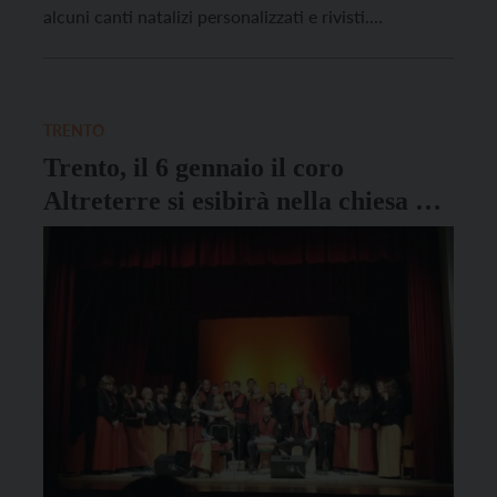
alcuni canti natalizi personalizzati e rivisti.
L’appuntamento è per il 6 gennaio alle 18 in Piazza
Fiera. Il concerto propone i brani classici della
tradizione come Jingle bells, Astro del ciel […]
TRENTO
Trento, il 6 gennaio il coro
Altreterre si esibirà nella chiesa di
San Lorenzo