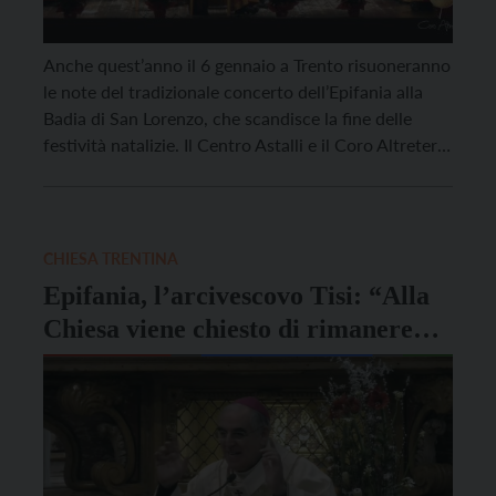
Anche quest’anno il 6 gennaio a Trento risuoneranno
le note del tradizionale concerto dell’Epifania alla
Badia di San Lorenzo, che scandisce la fine delle
festività natalizie. Il Centro Astalli e il Coro Altreterre
celebrano questa giornata accompagnando la
cittadinanza in un viaggio non solo musicale che
tocca i ritmi e i canti di Europa, Africa, […]
CHIESA TRENTINA
Epifania, l’arcivescovo Tisi: “Alla
Chiesa viene chiesto di rimanere
fermi nell’amare”