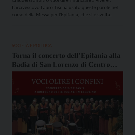
L’arcivescovo Lauro Tisi ha usato queste parole nel
corso della Messa per l’Epifania, che si è svolta
sabato 6 gennaio nel Duomo di Trento. L’esempio dei
Magi, ha aggiunto l’Arcivescovo, suggerisce alla
comunità cristiana di aprirsi all’altro. “La ricerca di
Dio […]
SOCIETÀ E POLITICA
Torna il concerto dell’Epifania alla
Badia di San Lorenzo di Centro
Astalli e Coro Altreterre