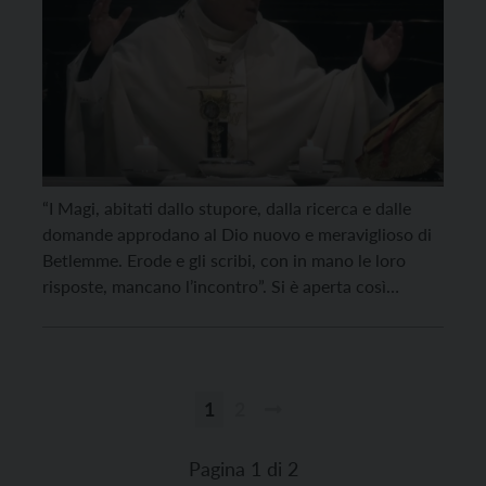
“I Magi, abitati dallo stupore, dalla ricerca e dalle
domande approdano al Dio nuovo e meraviglioso di
Betlemme. Erode e gli scribi, con in mano le loro
risposte, mancano l’incontro”. Si è aperta così
l’omelia del vescovo Lauro Tisi in Duomo a Trento
per l’Epifania. “Da una parte questi sapienti, che
frequentano le domande; dall’altra […]
1
2
Paginazione
degli
Pagina 1 di 2
articoli