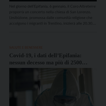
Nel giorno dell’Epifania, 6 gennaio, il Coro Altreterre
proporrà un concerto nella chiesa di San Lorenzo.
L’esibizione, promossa dalle comunità religiose che
accolgono i migranti in Trentino, inizierà alle 20.30.
L’ingresso è gratuito. Le eventuali donazioni
sosterranno il Centro Astalli di Trento nella gestione
dei dormitori per richiedenti asilo senza dimora delle
ex scuola Bellesini […]
SALUTE E BENESSERE
Covid-19, i dati dell’Epifania:
nessun decesso ma più di 2500
contagi