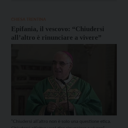
Coro Bianche Zime di Rovereto. Il Coro Ecumenico
di Verona è nato nel 2006 ed è formato da membri di
[…]
CHIESA TRENTINA
Epifania, il vescovo: “Chiudersi
all’altro è rinunciare a vivere”
“Chiudersi all’altro non è solo una questione etica.
Chiudersi all’altro vuol dire rinunciare a vivere“.