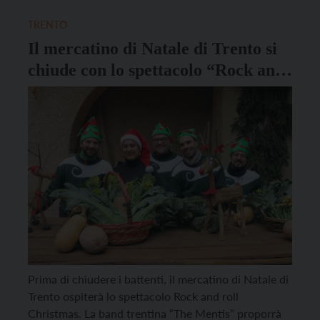
Maurizio Postai i due cori propongono brani natalizi
tratti dai […]
TRENTO
Il mercatino di Natale di Trento si
chiude con lo spettacolo “Rock and
roll Christmas”
Prima di chiudere i battenti, il mercatino di Natale di
Trento ospiterà lo spettacolo Rock and roll
Christmas. La band trentina “The Mentis” proporrà