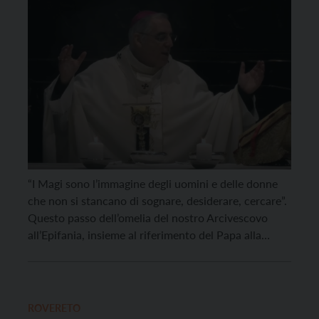
“I Magi sono l’immagine degli uomini e delle donne
che non si stancano di sognare, desiderare, cercare”.
Questo passo dell’omelia del nostro Arcivescovo
all’Epifania, insieme al riferimento del Papa alla
leggenda del quarto Re Magio, mi fa ripensare ad
alcuni altri magi dei nostri giorni. Ho ripreso
un’omelia di pochi anni fa in cui notavo […]
ROVERETO