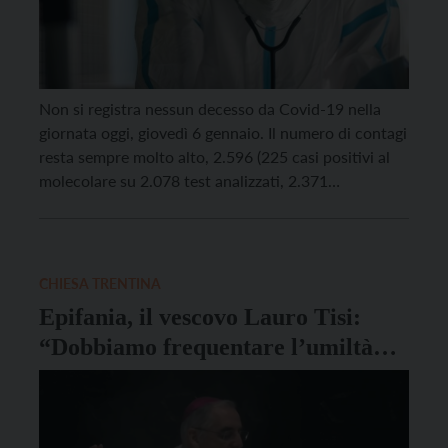
Non si registra nessun decesso da Covid-19 nella
giornata oggi, giovedì 6 gennaio. Il numero di contagi
resta sempre molto alto, 2.596 (225 casi positivi al
molecolare su 2.078 test analizzati, 2.371
all’antigenico su 14.759 test analizzati), così come il
numero di tamponi effettuati, che ieri ha quasi
raggiunto il tetto dei 17mila. La situazione […]
CHIESA TRENTINA
Epifania, il vescovo Lauro Tisi:
“Dobbiamo frequentare l’umiltà
dei Magi”