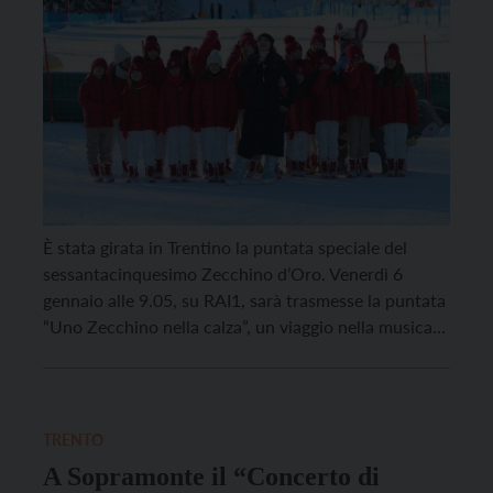
È stata girata in Trentino la puntata speciale del
sessantacinquesimo Zecchino d’Oro. Venerdì 6
gennaio alle 9.05, su RAI1, sarà trasmesse la puntata
“Uno Zecchino nella calza”, un viaggio nella musica
in compagnia del Piccolo Coro dell’Antoniano diretto
da Sabrina Simoni, con la regia di Francesco Dardari,
dedicato a tutti i bambini. L’appuntamento è stato
[…]
TRENTO
A Sopramonte il “Concerto di