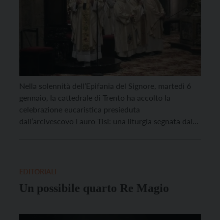
Nella solennità dell’Epifania del Signore, martedì 6
gennaio, la cattedrale di Trento ha accolto la
celebrazione eucaristica presieduta
dall’arcivescovo Lauro Tisi: una liturgia segnata dal
tema della manifestazione di Cristo a tutti i popoli e
da un forte invito a custodire la speranza come
frutto del cammino giubilare. Nel saluto iniziale,
l’Arcivescovo ha subito richiamato il senso profondo
EDITORIALI
della festa: “Nel giorno in cui […]
Un possibile quarto Re Magio