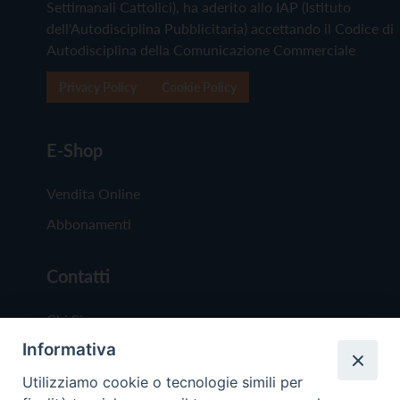
Settimanali Cattolici), ha aderito allo IAP (Istituto
dell'Autodisciplina Pubblicitaria) accettando il Codice di
Autodisciplina della Comunicazione Commerciale
Privacy Policy
Cookie Policy
E-Shop
Vendita Online
Abbonamenti
Contatti
Chi Siamo
Informativa
Redazione
Scrivici
Utilizziamo cookie o tecnologie simili per