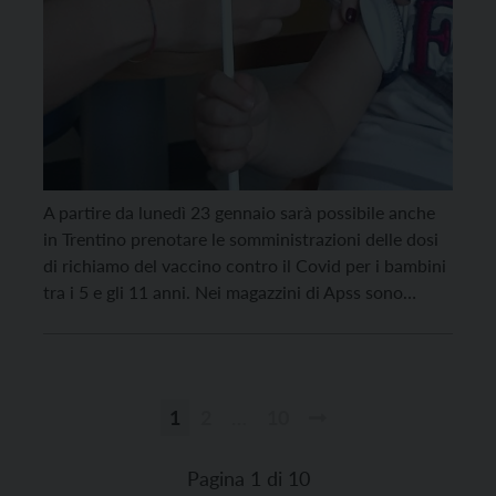
A partire da lunedì 23 gennaio sarà possibile anche
in Trentino prenotare le somministrazioni delle dosi
di richiamo del vaccino contro il Covid per i bambini
tra i 5 e gli 11 anni. Nei magazzini di Apss sono
infatti arrivate le dosi pediatriche inviate dal
Ministero alla salute per permettere alle famiglie che
lo desiderano […]
1
2
…
10
Paginazione
degli
Pagina 1 di 10
articoli