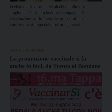
In vista dell’inverno e dei picchi di influenza
stagionale, è iniziata la nuova campagna di
vaccinazione antinfluenzale, presentata in
conferenza stampa dal direttore generale
dell’Azienda provinciale per i servizi sanitari Antonio
Ferro, dalla direttrice del Dipartimento di
prevenzione Maria Grazia Zuccali e dal dirigente
generale del Dipartimento salute e politiche sociali
SALUTE E BENESSERE
della Provincia autonoma di […]
La promozione vaccinale si fa
anche in bici, da Trento al Bondone