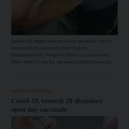
Sabato 18 maggio sarà possibile vaccinarsi contro
l’encefalite da zecca nei centri di Arco,
Mezzolombardo, Pergine e Trento. L’accesso sarà
libero dalle 11 alle 12, ma sarà possibile fissare un
appuntamento nella fascia oraria tra le 9 e le 11
attraverso il Cup dell’Apss. Le somministrazioni sono
destinate ad adulti e bambini a partire dal […]
SALUTE E BENESSERE
Covid-19, venerdì 29 dicembre
open day vaccinale