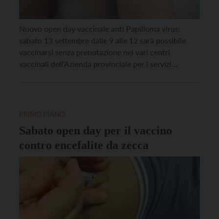
Nuovo open day vaccinale anti Papilloma virus:
sabato 13 settembre dalle 9 alle 12 sarà possibile
vaccinarsi senza prenotazione nei vari centri
vaccinali dell’Azienda provinciale per i servizi
sanitari. La vaccinazione è gratuita per i maschi fino
ai 30 anni e per le donne fino ai 40. È sempre
possibile vaccinarsi anche nelle sedute vaccinali […]
PRIMO PIANO
Sabato open day per il vaccino
contro encefalite da zecca