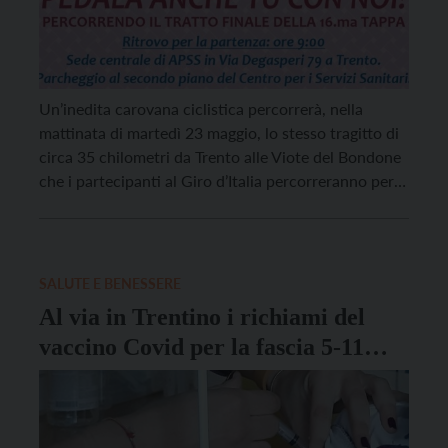
Un’inedita carovana ciclistica percorrerà, nella
mattinata di martedì 23 maggio, lo stesso tragitto di
circa 35 chilometri da Trento alle Viote del Bondone
che i partecipanti al Giro d’Italia percorreranno per
intero nel pomeriggio dello stesso giorno: si tratta
del gruppo di “Pedala anche tu con noi”,
l’appuntamento ciclistico organizzato
dall’associazione sportiva VaccinarSì. In questo […]
SALUTE E BENESSERE
Al via in Trentino i richiami del
vaccino Covid per la fascia 5-11
anni