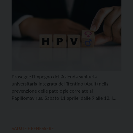
Prosegue l’impegno dell’Azienda sanitaria
universitaria integrata del Trentino (Asuit) nella
prevenzione delle patologie correlate al
Papillomavirus. Sabato 11 aprile, dalle 9 alle 12, i
centri vaccinali sono aperti per il consueto
appuntamento mensile con accesso senza
prenotazione. La vaccinazione contro l’Hpv è
gratuita per i maschi fino ai 30 anni e per le donne
SALUTE E BENESSERE