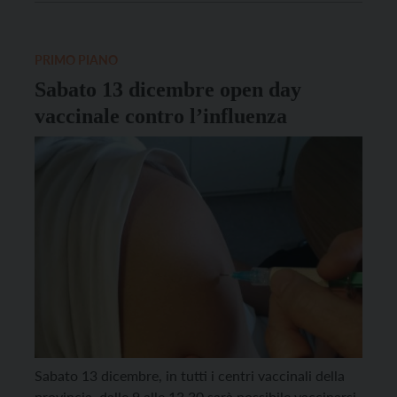
centri vaccinali dell’Azienda sanitaria universitaria
integrata del Trentino. La vaccinazione è gratuita per
i maschi fino ai 30 […]
PRIMO PIANO
Sabato 13 dicembre open day
vaccinale contro l’influenza
Sabato 13 dicembre, in tutti i centri vaccinali della
provincia, dalle 9 alle 13.30 sarà possibile vaccinarsi