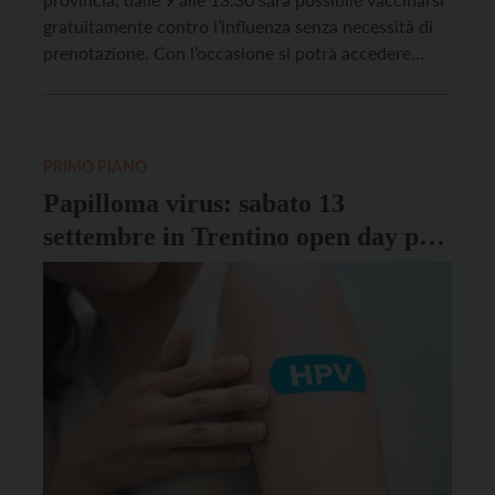
gratuitamente contro l’influenza senza necessità di
prenotazione. Con l’occasione si potrà accedere
anche ad altre vaccinazioni, in base alle fascia d’età.
Nel dettaglio, la vaccinazione antinfluenzale può
essere fatta contestualmente a quella anti Covid-19
aggiornata per la nuova […]
PRIMO PIANO
Papilloma virus: sabato 13
settembre in Trentino open day per
il vaccino