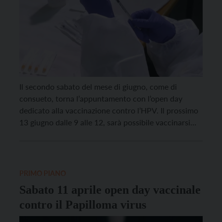
Il secondo sabato del mese di giugno, come di
consueto, torna l’appuntamento con l’open day
dedicato alla vaccinazione contro l’HPV. Il prossimo
13 giugno dalle 9 alle 12, sarà possibile vaccinarsi
senza prenotazione nei centri vaccinali dell’Azienda
sanitaria universitaria integrata del Trentino. La
vaccinazione, che utilizza il vaccino 9-valente, è
gratuita per i maschi fino […]
PRIMO PIANO
Sabato 11 aprile open day vaccinale
contro il Papilloma virus