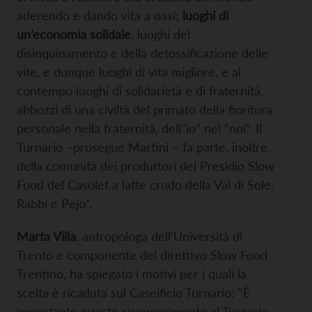
aderendo e dando vita a oasi:
luoghi di
un’economia solidale
, luoghi del
disinquinamento e della detossificazione delle
vite, e dunque luoghi di vita migliore, e al
contempo luoghi di solidarietà e di fraternità,
abbozzi di una civiltà del primato della fioritura
personale nella fraternità, dell”io” nel “noi”. Il
Turnario –prosegue Martini – fa parte, inoltre,
della comunità dei produttori del Presidio Slow
Food del Casolet a latte crudo della Val di Sole,
Rabbi e Pejo”.
Marta Villa
, antropologa dell’Università di
Trento e componente del direttivo Slow Food
Trentino, ha spiegato i motivi per i quali la
scelta è ricaduta sul Caseificio Turnario: “È
importante questo riconoscimento al Turnario