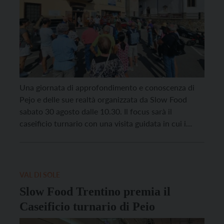
Una giornata di approfondimento e conoscenza di
Pejo e delle sue realtà organizzata da Slow Food
sabato 30 agosto dalle 10.30. Il focus sarà il
caseificio turnario con una visita guidata in cui i
casari Daniele Caserotti e Ilaria Dallagiovanna
dialogheranno con Marta Villa, docente di
antropologia culturale dell’Università di Trento.
Maurizio Vincenzi condurrà poi […]
VAL DI SOLE
Slow Food Trentino premia il
Caseificio turnario di Peio