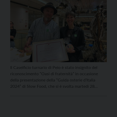
Il Caseificio turnario di Peio è stato insignito del
riconoscimento “Oasi di fraternità” in occasione
della presentazione della “Guida osterie d’Italia
2024” di Slow Food, che si è svolta martedì 28
novembre al Muse. “Slow Food Trentino – spiega il
presidente Tommaso Martini – ha istituito questo
riconoscimento facendo proprio un concetto
esposto dal grande […]