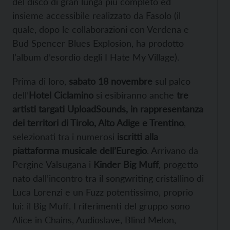
del disco di gran lunga più completo ed
insieme accessibile realizzato da Fasolo (il
quale, dopo le collaborazioni con Verdena e
Bud Spencer Blues Explosion, ha prodotto
l’album d’esordio degli I Hate My Village).
Prima di loro,
sabato 18 novembre
sul palco
dell’
Hotel Ciclamino
si esibiranno anche
tre
artisti targati UploadSounds, in rappresentanza
dei territori di Tirolo, Alto Adige e Trentino
,
selezionati tra i numerosi
iscritti alla
piattaforma musicale dell’Euregio
. Arrivano da
Pergine Valsugana i
Kinder Big Muff
, progetto
nato dall’incontro tra il songwriting cristallino di
Luca Lorenzi e un Fuzz potentissimo, proprio
lui: il Big Muff. I riferimenti del gruppo sono
Alice in Chains, Audioslave, Blind Melon,