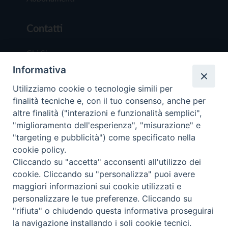
Contatti
Chi Siamo
Informativa
Redazione
Scrivici
Utilizziamo cookie o tecnologie simili per
finalità tecniche e, con il tuo consenso, anche per
altre finalità ("interazioni e funzionalità semplici",
"miglioramento dell'esperienza", "misurazione" e
"targeting e pubblicità") come specificato nella
cookie policy.
Copyright © 2019 - Tutti i diritti riservati - Vit
Cliccando su "accetta" acconsenti all'utilizzo dei
Trentina Editrice
cookie. Cliccando su "personalizza" puoi avere
maggiori informazioni sui cookie utilizzati e
Privacy Policy
personalizzare le tue preferenze. Cliccando su
Torna all'inizi
"rifiuta" o chiudendo questa informativa proseguirai
la navigazione installando i soli cookie tecnici.