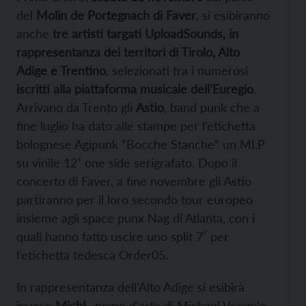
del
Molin de Portegnach di Faver
, si esibiranno
anche
tre artisti targati UploadSounds, in
rappresentanza dei territori di Tirolo, Alto
Adige e Trentino
, selezionati tra i numerosi
iscritti alla piattaforma musicale dell’Euregio
.
Arrivano da Trento gli
Astio
, band punk che a
fine luglio ha dato alle stampe per l’etichetta
bolognese Agipunk “Bocche Stanche” un MLP
su vinile 12′ one side serigrafato. Dopo il
concerto di Faver, a fine novembre gli Astio
partiranno per il loro secondo tour europeo
insieme agli space punx Nag di Atlanta, con i
quali hanno fatto uscire uno split 7′ per
l’etichetta tedesca Order05.
In rappresentanza dell’Alto Adige si esibirà
invece
MichL
, nome d’arte di
Michael Voegele,