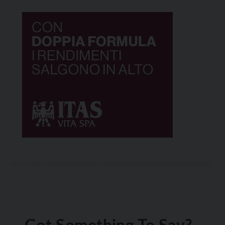
Got Something To Say?