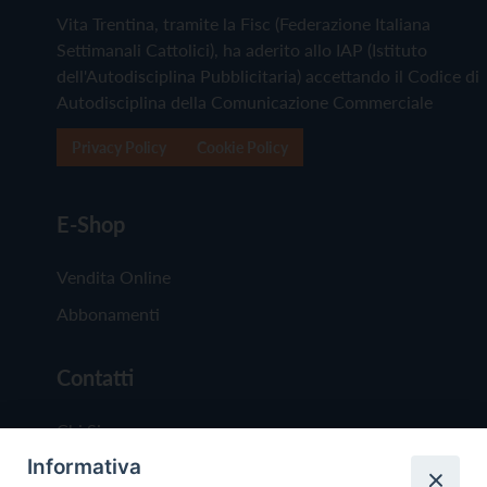
Vita Trentina, tramite la Fisc (Federazione Italiana
Settimanali Cattolici), ha aderito allo IAP (Istituto
dell'Autodisciplina Pubblicitaria) accettando il Codice di
Autodisciplina della Comunicazione Commerciale
Privacy Policy
Cookie Policy
E-Shop
Vendita Online
Abbonamenti
Contatti
Chi Siamo
Informativa
Redazione