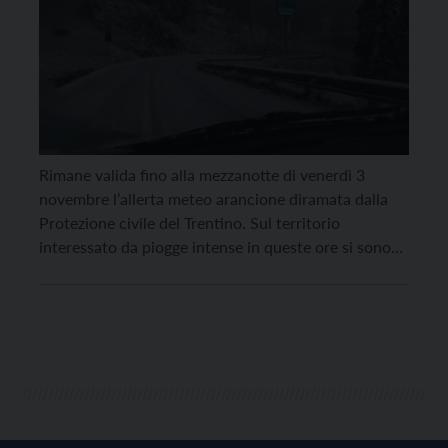
Rimane valida fino alla mezzanotte di venerdì 3
novembre l’allerta meteo arancione diramata dalla
Protezione civile del Trentino. Sul territorio
interessato da piogge intense in queste ore si sono
verificati diversi fenomeni di colate, smottamenti,
crolli di roccia, seguiti dai vari servizi tecnici della
Provincia. Sono sotto attenzione i possibili effetti
delle piogge sui terreni […]