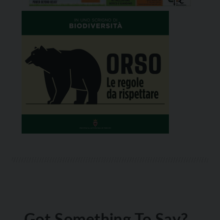
Got Something To Say?