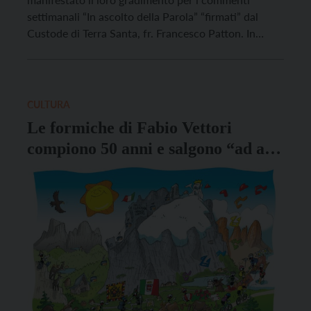
settimanali “In ascolto della Parola” “firmati” dal
Custode di Terra Santa, fr. Francesco Patton. In
alcune comunità vengono presentati sul sito
parrocchiale o ripresi nei foglietti domenicali. Anche
per rispondere a queste attese Vita Trentina Editrice
ha voluto offrire […]
CULTURA
Le formiche di Fabio Vettori
compiono 50 anni e salgono “ad alta
quota”