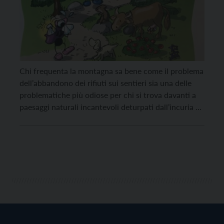
Chi frequenta la montagna sa bene come il problema
dell’abbandono dei rifiuti sui sentieri sia una delle
problematiche più odiose per chi si trova davanti a
paesaggi naturali incantevoli deturpati dall’incuria e
dalla maleducazione di pochi. “Fazzoletti di carta,
pacchetti di caramelle, sacchetti, bottiglie, bucce di
banana, sparsi qua e là sui sentieri, non un […]