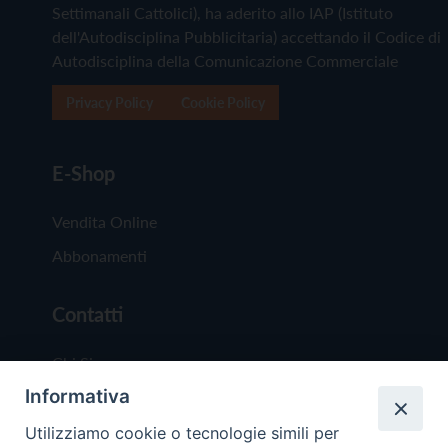
Settimanali Cattolici), ha aderito allo IAP (Istituto
dell'Autodisciplina Pubblicitaria) accettando il Codice di
Autodisciplina della Comunicazione Commerciale
Privacy Policy
Cookie Policy
E-Shop
Vendita Online
Abbonamenti
Contatti
Chi Siamo
Informativa
Redazione
Scrivici
Utilizziamo cookie o tecnologie simili per