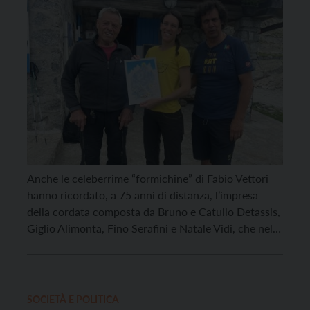
Anche le celeberrime “formichine” di Fabio Vettori
hanno ricordato, a 75 anni di distanza, l’impresa
della cordata composta da Bruno e Catullo Detassis,
Giglio Alimonta, Fino Serafini e Natale Vidi, che nel
1949 aprì la Via delle Guide sulla parete est della
Presanella, una elegante via classica che supera il
grande diedro centrale e conta […]
SOCIETÀ E POLITICA