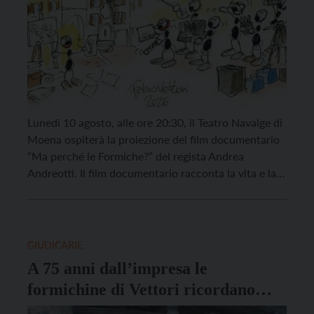
Lunedì 10 agosto, alle ore 20:30, il Teatro Navalge di
Moena ospiterà la proiezione del film documentario
“Ma perché le Formiche?” del regista Andrea
Andreotti. Il film documentario racconta la vita e la
carriera di Fabio Vettori e del suo personaggio più
famoso: le Formiche. Un viaggio tra ricordi, amore
per il disegno e passione per […]
GIUDICARIE
A 75 anni dall’impresa le
formichine di Vettori ricordano
l’apertura della Via delle Guide