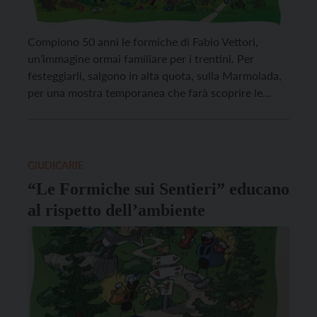
Compiono 50 anni le formiche di Fabio Vettori,
un’immagine ormai familiare per i trentini. Per
festeggiarli, salgono in alta quota, sulla Marmolada,
per una mostra temporanea che farà scoprire le
magnifiche tavole dell’artista. La mostra, “Formiche
ad alta quota”, sarà aperta da sabato 23 luglio a
domenica 18 settembre nella sala polifunzionale
della stazione funiviaria […]
GIUDICARIE
“Le Formiche sui Sentieri” educano
al rispetto dell’ambiente