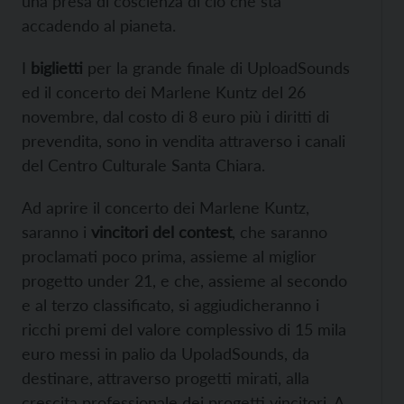
una presa di coscienza di ciò che sta
accadendo al pianeta.
I
biglietti
per la grande finale di UploadSounds
ed il concerto dei Marlene Kuntz del 26
novembre, dal costo di 8 euro più i diritti di
prevendita, sono in vendita attraverso i canali
del Centro Culturale Santa Chiara.
Ad aprire il concerto dei Marlene Kuntz,
saranno i
vincitori del contest
, che saranno
proclamati poco prima, assieme al miglior
progetto under 21, e che, assieme al secondo
e al terzo classificato, si aggiudicheranno i
ricchi premi del valore complessivo di 15 mila
euro messi in palio da UpoladSounds, da
destinare, attraverso progetti mirati, alla
crescita professionale dei progetti vincitori. A