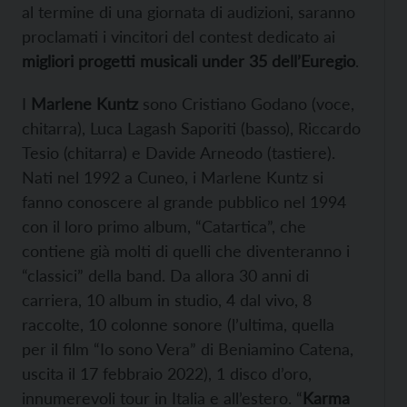
al termine di una giornata di audizioni, saranno
proclamati i vincitori del contest dedicato ai
migliori progetti musicali under 35 dell’Euregio
.
I
Marlene Kuntz
sono Cristiano Godano (voce,
chitarra), Luca Lagash Saporiti (basso), Riccardo
Tesio (chitarra) e Davide Arneodo (tastiere).
Nati nel 1992 a Cuneo, i Marlene Kuntz si
fanno conoscere al grande pubblico nel 1994
con il loro primo album, “Catartica”, che
contiene già molti di quelli che diventeranno i
“classici” della band. Da allora 30 anni di
carriera, 10 album in studio, 4 dal vivo, 8
raccolte, 10 colonne sonore (l’ultima, quella
per il film “Io sono Vera” di Beniamino Catena,
uscita il 17 febbraio 2022), 1 disco d’oro,
innumerevoli tour in Italia e all’estero. “
Karma