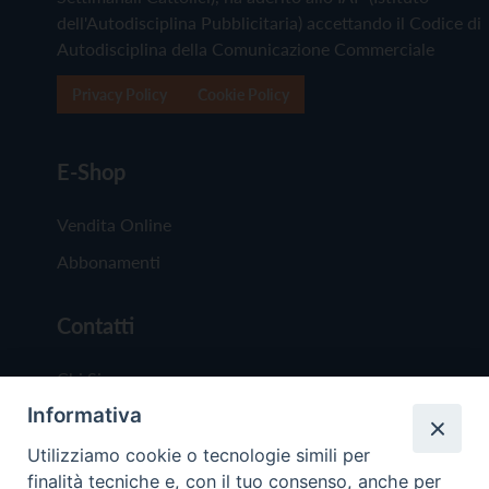
dell'Autodisciplina Pubblicitaria) accettando il Codice di
Autodisciplina della Comunicazione Commerciale
Privacy Policy
Cookie Policy
E-Shop
Vendita Online
Abbonamenti
Contatti
Chi Siamo
Informativa
Redazione
Scrivici
Utilizziamo cookie o tecnologie simili per
finalità tecniche e, con il tuo consenso, anche per