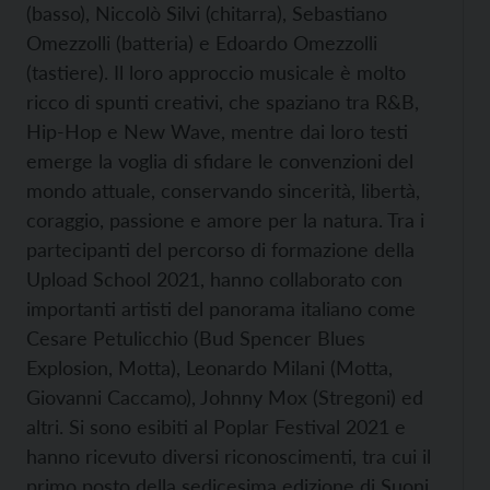
(basso), Niccolò Silvi (chitarra), Sebastiano
Omezzolli (batteria) e Edoardo Omezzolli
(tastiere). Il loro approccio musicale è molto
ricco di spunti creativi, che spaziano tra R&B,
Hip-Hop e New Wave, mentre dai loro testi
emerge la voglia di sfidare le convenzioni del
mondo attuale, conservando sincerità, libertà,
coraggio, passione e amore per la natura. Tra i
partecipanti del percorso di formazione della
Upload School 2021, hanno collaborato con
importanti artisti del panorama italiano come
Cesare Petulicchio (Bud Spencer Blues
Explosion, Motta), Leonardo Milani (Motta,
Giovanni Caccamo), Johnny Mox (Stregoni) ed
altri. Si sono esibiti al Poplar Festival 2021 e
hanno ricevuto diversi riconoscimenti, tra cui il
primo posto della sedicesima edizione di Suoni