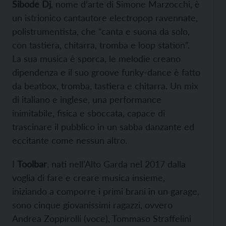
Sibode Dj
, nome d’arte di Simone Marzocchi, è
un istrionico cantautore electropop ravennate,
polistrumentista, che “canta e suona da solo,
con tastiera, chitarra, tromba e loop station”.
La sua musica è sporca, le melodie creano
dipendenza e il suo groove funky-dance è fatto
da beatbox, tromba, tastiera e chitarra. Un mix
di italiano e inglese, una performance
inimitabile, fisica e sboccata, capace di
trascinare il pubblico in un sabba danzante ed
eccitante come nessun altro.
I
Toolbar
, nati nell’Alto Garda nel 2017 dalla
voglia di fare e creare musica insieme,
iniziando a comporre i primi brani in un garage,
sono cinque giovanissimi ragazzi, ovvero
Andrea Zoppirolli (voce), Tommaso Straffelini