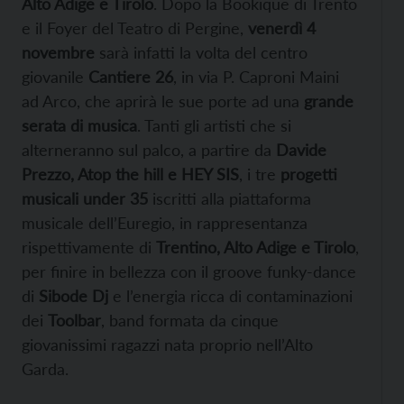
Alto Adige e Tirolo
. Dopo la Bookique di Trento
e il Foyer del Teatro di Pergine,
venerdì 4
novembre
sarà infatti la volta del centro
giovanile
Cantiere 26
, in via P. Caproni Maini
ad Arco, che aprirà le sue porte ad una
grande
serata di musica
. Tanti gli artisti che si
alterneranno sul palco, a partire da
Davide
Prezzo, Atop the hill e HEY SIS
, i tre
progetti
musicali under 35
iscritti alla piattaforma
musicale dell’Euregio, in rappresentanza
rispettivamente di
Trentino, Alto Adige e Tirolo
,
per finire in bellezza con
il groove funky-dance
di
Sibode Dj
e l’energia ricca di contaminazioni
dei
Toolbar
, band formata da cinque
giovanissimi ragazzi nata proprio nell’Alto
Garda.