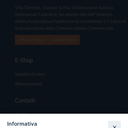
Vita Trentina, tramite la Fisc (Federazione Italiana
Settimanali Cattolici), ha aderito allo IAP (Istituto
dell'Autodisciplina Pubblicitaria) accettando il Codice di
Autodisciplina della Comunicazione Commerciale
Privacy Policy
Cookie Policy
E-Shop
Vendita Online
Abbonamenti
Contatti
Chi Siamo
Informativa
Redazione