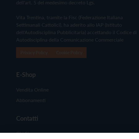
dell'art. 5 del medesimo decreto Lgs.
Vita Trentina, tramite la Fisc (Federazione Italiana
Settimanali Cattolici), ha aderito allo IAP (Istituto
dell'Autodisciplina Pubblicitaria) accettando il Codice di
Autodisciplina della Comunicazione Commerciale
Privacy Policy
Cookie Policy
E-Shop
Vendita Online
Abbonamenti
Contatti
Chi Siamo