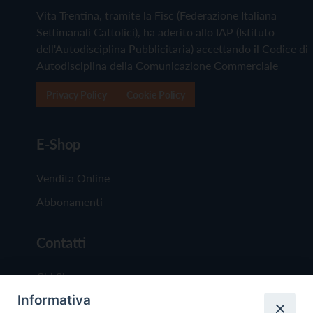
Vita Trentina, tramite la Fisc (Federazione Italiana
Settimanali Cattolici), ha aderito allo IAP (Istituto
dell'Autodisciplina Pubblicitaria) accettando il Codice di
Autodisciplina della Comunicazione Commerciale
Privacy Policy
Cookie Policy
E-Shop
Vendita Online
Abbonamenti
Contatti
Chi Siamo
Informativa
Redazione