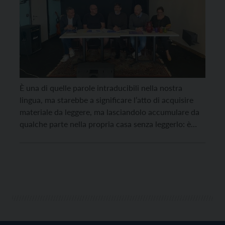
È una di quelle parole intraducibili nella nostra
lingua, ma starebbe a significare l’atto di acquisire
materiale da leggere, ma lasciandolo accumulare da
qualche parte nella propria casa senza leggerlo: è
Tsundoku, il nome della rassegna libraria dedicata ai
temi cari ai giovani, alle loro ansie, al loro mondo in
rapida trasformazione ma anche alle […]