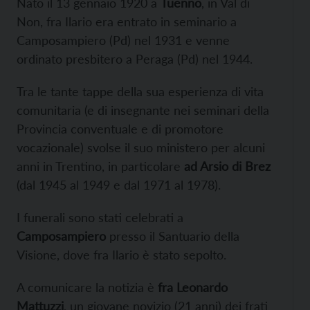
Nato il 13 gennaio 1920 a
Tuenno
, in Val di
Non, fra Ilario era entrato in seminario a
Camposampiero (Pd) nel 1931 e venne
ordinato presbitero a Peraga (Pd) nel 1944.
Tra le tante tappe della sua esperienza di vita
comunitaria (e di insegnante nei seminari della
Provincia conventuale e di promotore
vocazionale) svolse il suo ministero per alcuni
anni in Trentino, in particolare
ad Arsio di Brez
(dal 1945 al 1949 e dal 1971 al 1978).
I funerali sono stati celebrati a
Camposampiero
presso il Santuario della
Visione, dove fra Ilario è stato sepolto.
A comunicare la notizia è
fra Leonardo
Mattuzzi
, un giovane novizio (21 anni) dei frati