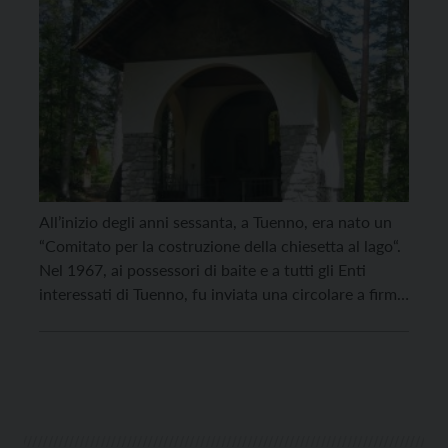
All’inizio degli anni sessanta, a Tuenno, era nato un
“Comitato per la costruzione della chiesetta al lago“.
Nel 1967, ai possessori di baite e a tutti gli Enti
interessati di Tuenno, fu inviata una circolare a firma
di don Augusto Tamburini, Ida Concini. F. Borga. Si
esprimeva così: “Durante la scorsa estate, la
chiesetta è […]