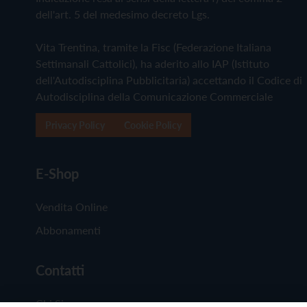
dell'art. 5 del medesimo decreto Lgs.
Vita Trentina, tramite la Fisc (Federazione Italiana
Settimanali Cattolici), ha aderito allo IAP (Istituto
dell'Autodisciplina Pubblicitaria) accettando il Codice di
Autodisciplina della Comunicazione Commerciale
Privacy Policy
Cookie Policy
E-Shop
Vendita Online
Abbonamenti
Contatti
Chi Siamo