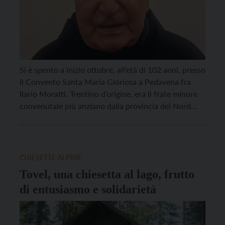
Si è spento a inizio ottobre, all’età di 102 anni, presso
il Convento Santa Maria Gloriosa a Pedavena fra
Ilario Moratti. Trentino d’origine, era il frate minore
convenutale più anziano dalla provincia del Nord
Italia ma anche di tutto l’ordine dei Conventuali.
Nato il 13 gennaio 1920 a Tuenno, in Val di Non, fra
Ilario […]
CHIESETTE ALPINE
Tovel, una chiesetta al lago, frutto
di entusiasmo e solidarietà