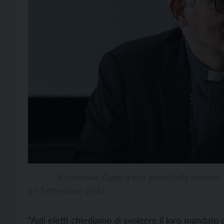
Il cardinale Zuppi a due giorni dalle elezioni
27 Settembre 2022
“Agli eletti chiediamo di svolgere il loro mandat