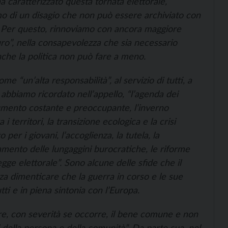
 caratterizzato questa tornata elettorale,
tomo di un disagio che non può essere archiviato con
o. Per questo, rinnoviamo con ancora maggiore
turo”, nella consapevolezza che sia necessario
anche la politica non può fare a meno.
e “un’alta responsabilità”, al servizio di tutti, a
abbiamo ricordato nell’appello, “l’agenda dei
aumento costante e preoccupante, l’inverno
 i territori, la transizione ecologica e la crisi
 per i giovani, l’accoglienza, la tutela, la
amento delle lungaggini burocratiche, le riforme
gge elettorale”. Sono alcune delle sfide che il
za dimenticare che la guerra in corso e le sue
i e in piena sintonia con l’Europa.
are, con severità se occorre, il bene comune e non
ili della persona e della comunità”. Da parte sua, nel