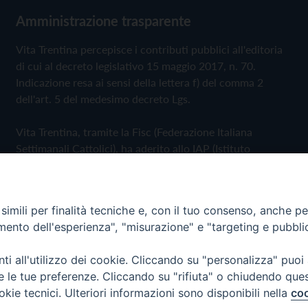
Amministrazione trasparente
Vita Trentina percepisce i contributi pubblici all'editoria
di cui al decreto legislativo 15 maggio 2017, n. 70.
Indicazione resa ai sensi della lettera f) del comma 2
dell'art. 5 del medesimo decreto Lgs.
Vita Trentina, tramite la Fisc (Federazione Italiana
Settimanali Cattolici), ha aderito allo IAP (Istituto
dell'Autodisciplina Pubblicitaria) accettando il Codice di
Autodisciplina della Comunicazione Commerciale
imili per finalità tecniche e, con il tuo consenso, anche per 
Privacy Policy
Cookie Policy
amento dell'esperienza", "misurazione" e "targeting e pubbli
i all'utilizzo dei cookie. Cliccando su "personalizza" puoi
 Trentina Editrice
re le tue preferenze. Cliccando su "rifiuta" o chiudendo que
okie tecnici. Ulteriori informazioni sono disponibili nella
coo