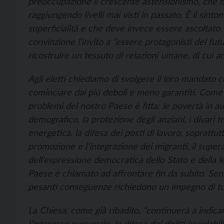
preoccupazione il crescente astensionismo, che ha
raggiungendo livelli mai visti in passato. È il sin
superficialità e che deve invece essere ascoltat
convinzione l’invito a “essere protagonisti del fu
ricostruire un tessuto di relazioni umane, di cui 
Agli eletti chiediamo di svolgere il loro mandato com
cominciare dai più deboli e meno garantiti. Come 
problemi del nostro Paese è fitta: le povertà in 
demografico, la protezione degli anziani, i divari tra
energetica, la difesa dei posti di lavoro, soprattutto
promozione e l’integrazione dei migranti, il super
dell’espressione democratica dello Stato e della le
Paese è chiamato ad affrontare fin da subito. Sen
pesanti conseguenze richiedono un impegno di tutt
La Chiesa, come già ribadito, “continuerà a indic
l’interesse personale, la difesa dei diritti inviolab