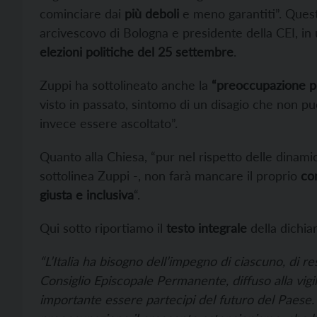
cominciare dai
più deboli
e meno garantiti”. Questa
arcivescovo di Bologna e presidente della CEI, in 
elezioni politiche del 25 settembre
.
Zuppi ha sottolineato anche la
“preoccupazione pe
visto in passato, sintomo di un disagio che non pu
invece essere ascoltato”.
Quanto alla Chiesa, “pur nel rispetto delle dinami
sottolinea Zuppi -, non farà mancare il proprio
co
giusta e inclusiva
“.
Qui sotto riportiamo il
testo integrale
della dichia
“L’Italia ha bisogno dell’impegno di ciascuno, di re
Consiglio Episcopale Permanente, diffuso alla vigil
importante essere partecipi del futuro del Paese