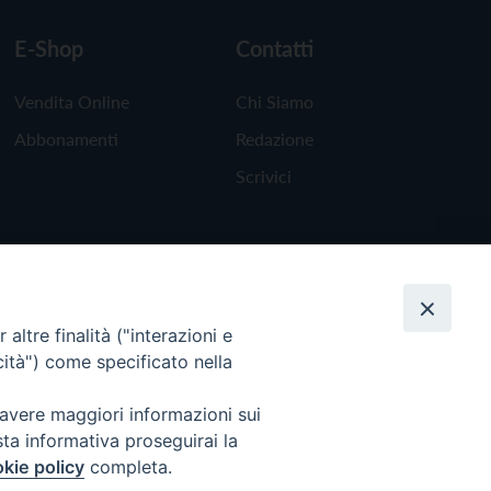
E-Shop
Contatti
Vendita Online
Chi Siamo
Abbonamenti
Redazione
Scrivici
altre finalità ("interazioni e
cità") come specificato nella
 avere maggiori informazioni sui
sta informativa proseguirai la
kie policy
completa.