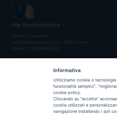
Vita Trentina Editrice
Società Cooperativa
Via Monsignor Endrici, 14 – 38122 Trento
P.IVA e C.F. 00199960220
Informativa
Utilizziamo cookie o tecnologie s
funzionalità semplici", "miglior
cookie policy.
Cliccando su "accetta" acconsent
Copyright © 2019 - Tutti i diritti riservati - Vita
cookie utilizzati e personalizza
navigazione installando i soli co
Privacy Policy