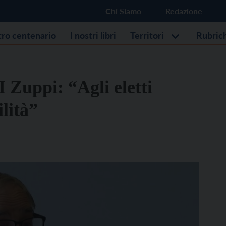
Chi Siamo
Redazione
stro centenario
I nostri libri
Territori
Rubric
I Zuppi: “Agli eletti
lità”