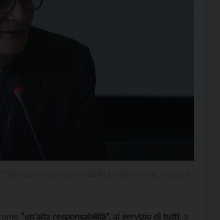
: “Chiediamo alta responsabilità e attenzione ai deboli”
o come
“un’alta responsabilità”, al servizio di tutti
, a