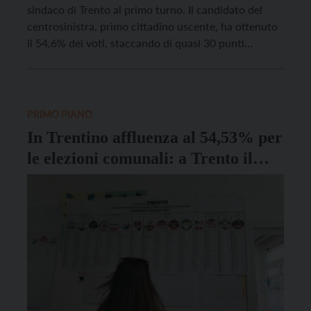
sindaco di Trento al primo turno. Il candidato del
centrosinistra, primo cittadino uscente, ha ottenuto
il 54,6% dei voti, staccando di quasi 30 punti
percentuali la sfidante di centrodestra Ilaria Goio,
ferma al 26,6%. Al terzo posto Giulia Bortolotti,
candidata di Onda, M5S e Rifondazione Comunista,
ferma […]
PRIMO PIANO
In Trentino affluenza al 54,53% per
le elezioni comunali: a Trento il
primo partito è l’astensionismo