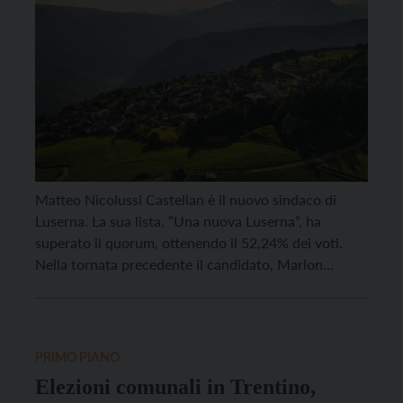
Matteo Nicolussi Castellan è il nuovo sindaco di
Luserna. La sua lista, “Una nuova Luserna”, ha
superato il quorum, ottenendo il 52,24% dei voti.
Nella tornata precedente il candidato, Marlon
Gasperi, non era riuscito a superare il quorum. Era
quindi rimasto alla guida del Comune il commissario
Nerio Giovanazzi, nominato nel 2024 a seguito della
[…]
PRIMO PIANO
Elezioni comunali in Trentino,