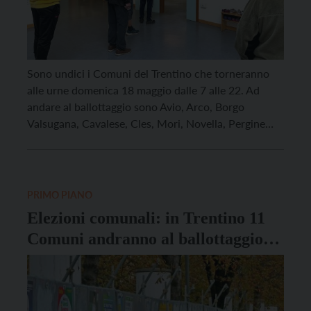
Sono undici i Comuni del Trentino che torneranno
alle urne domenica 18 maggio dalle 7 alle 22. Ad
andare al ballottaggio sono Avio, Arco, Borgo
Valsugana, Cavalese, Cles, Mori, Novella, Pergine
Valsugana, Riva del Garda, Ville d’Anaunia e Volano.
A PERGINE VALSUGANA, il terzo centro più
popoloso del Trentino, si contendono la carica di
primo […]
PRIMO PIANO
Elezioni comunali: in Trentino 11
Comuni andranno al ballottaggio
domenica 18 maggio