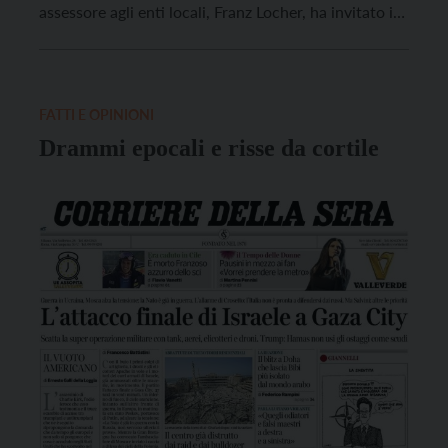
assessore agli enti locali, Franz Locher, ha invitato i
cittadini e le cittadine a esercitare il proprio diritto di
voto. Nel Comune di Stelvio si rende necessario
un nuovo turno elettorale a seguito della scomparsa
improvvisa del sindaco […]
FATTI E OPINIONI
Drammi epocali e risse da cortile