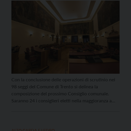
Con la conclusione delle operazioni di scrutinio nei
98 seggi del Comune di Trento si delinea la
composizione del prossimo Consiglio comunale.
Saranno 24 i consiglieri eletti nella maggioranza a
sostegno del confermato sindaco Franco Ianeselli, di
cui 12 provenienti dalle fila del Partito democratico:
Elisabetta Bozzarelli, Giulia Casonato, Michele
Brugnara, Filomena Chilà, Alex Benetti, […]
ALTO GARDA E LEDRO