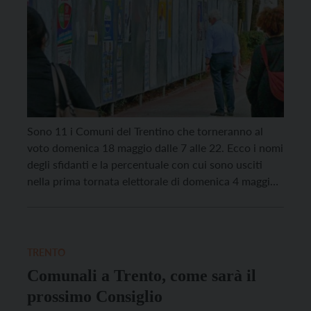
Sono 11 i Comuni del Trentino che torneranno al
voto domenica 18 maggio dalle 7 alle 22. Ecco i nomi
degli sfidanti e la percentuale con cui sono usciti
nella prima tornata elettorale di domenica 4 maggio.
Arco Arianna Fiorio con 35,57% Alessandro Amistadi
con 29,71% Avio Ivano Fracchetti con 47,89%
Federico Secchi con 30,19% […]
TRENTO
Comunali a Trento, come sarà il
prossimo Consiglio