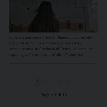
Supera a malapena il 36% l’affluenza alle urne alle
ore 17 di domenica 4 maggio per le elezioni
amministrative in Provincia di Trento. Nel comune
capoluogo, Trento, i votanti alle 17 sono stati il
31,72% degli aventi diritto, a Pergine il 38,47%, a
Riva del Garda il 36,79%, sopra la media Arco con il
40,25% e […]
1
2
…
18
Paginazione
degli
Pagina 1 di 18
articoli