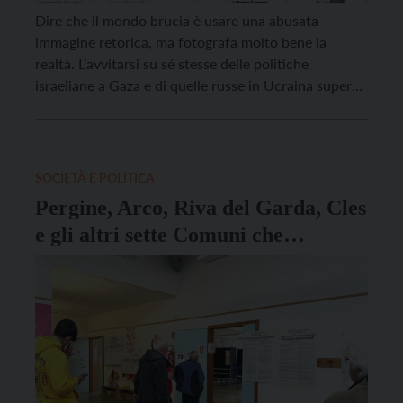
Dire che il mondo brucia è usare una abusata
immagine retorica, ma fotografa molto bene la
realtà. L’avvitarsi su sé stesse delle politiche
israeliane a Gaza e di quelle russe in Ucraina supera
ormai anche le più pessimistiche previsioni:
Netanyahu e Putin sono più che mai convinti di
poter spingere il loro gioco al massacro […]
SOCIETÀ E POLITICA
Pergine, Arco, Riva del Garda, Cles
e gli altri sette Comuni che
andranno al ballottaggio domenica