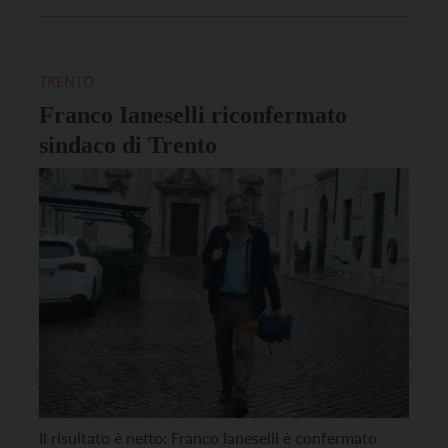
del centrosinistra Alessio Zanoni, che ha ottenuto il
48,75% dei voti. A contendergli la poltrona di primo
cittadino, […]
TRENTO
Franco Ianeselli riconfermato
sindaco di Trento
Il risultato è netto: Franco Ianeselli è confermato