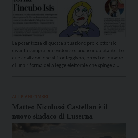
La pesantezza di questa situazione pre-elettorale
diventa sempre più evidente e anche inquietante. Le
due coalizioni che si fronteggiano, ormai nel quadro
di una riforma della legge elettorale che spinge al
bipolarismo, sono entrambe percorse da tensioni
interne ben visibili il che inasprisce una campagna
per il voto che si preannuncia non breve e dunque
[…]
ALTIPIANI CIMBRI
Matteo Nicolussi Castellan è il
nuovo sindaco di Luserna