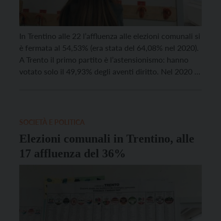
In Trentino alle 22 l’affluenza alle elezioni comunali si
è fermata al 54,53% (era stata del 64,08% nel 2020).
A Trento il primo partito è l’astensionismo: hanno
votato solo il 49,93% degli aventi diritto. Nel 2020 il
capoluogo aveva visto un’affluenza del 60,98%. Nei
Comuni sopra i 3.000 abitanti hanno raggiunto
un’affluenza relativamente alta Avio (67,14%), […]
SOCIETÀ E POLITICA
Elezioni comunali in Trentino, alle
17 affluenza del 36%