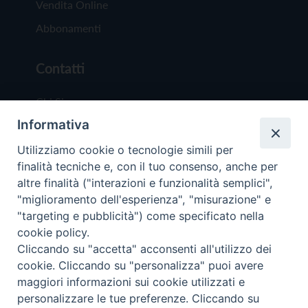
Vendita Online
Abbonamenti
Contatti
Chi Siamo
Informativa
Redazione
Scrivici
Utilizziamo cookie o tecnologie simili per
finalità tecniche e, con il tuo consenso, anche per
altre finalità ("interazioni e funzionalità semplici",
"miglioramento dell'esperienza", "misurazione" e
"targeting e pubblicità") come specificato nella
cookie policy.
Copyright © 2019 - Tutti i diritti riservati - Vit
Cliccando su "accetta" acconsenti all'utilizzo dei
Trentina Editrice
cookie. Cliccando su "personalizza" puoi avere
maggiori informazioni sui cookie utilizzati e
Privacy Policy
personalizzare le tue preferenze. Cliccando su