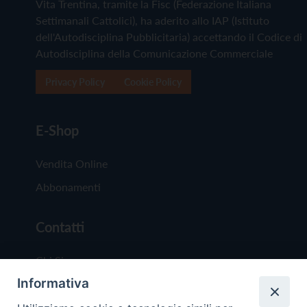
Vita Trentina, tramite la Fisc (Federazione Italiana
Settimanali Cattolici), ha aderito allo IAP (Istituto
dell'Autodisciplina Pubblicitaria) accettando il Codice di
Autodisciplina della Comunicazione Commerciale
Privacy Policy
Cookie Policy
E-Shop
Vendita Online
Abbonamenti
Contatti
Chi Siamo
Informativa
Redazione
Scrivici