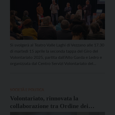
Si svolgerà al Teatro Valle Laghi di Vezzano alle 17.30
di martedì 15 aprile la seconda tappa del Giro del
Volontariato 2025, partita dall’Alto Garda e Ledro e
organizzata dal Centro Servizi Volontariato del
Trentino (CSV) per incontrare le realtà associative
del territorio. Un’occasione per conoscersi meglio
ma anche un’opportunità per fare il punto sulla […]
SOCIETÀ E POLITICA
Volontariato, rinnovata la
collaborazione tra Ordine dei
Commercialisti e CSV del Trentino