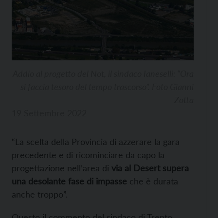
Addio al progetto del Not, il sindaco Ianeselli: “Ora
si faccia tesoro del tempo trascorso”. Foto Gianni
Zotta
19 Settembre 2022
“La scelta della Provincia di azzerare la gara
precedente e di ricominciare da capo la
progettazione nell’area di
via al Desert
supera
una desolante fase di impasse
che è durata
anche troppo”.
Questo il commento del sindaco di Trento