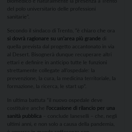
biomedico e naturalmente la presenza a Trento
del polo universitario delle professioni
sanitarie”.
Secondo il sindaco di Trento, “è chiaro che ora
si dovrà ragionare su un’area più grande
di
quella prevista dal progetto accantonato in via
al Desert. Bisognerà dunque recuperare altri
ettari e definire in anticipo tutte le funzioni
strettamente collegate all’ospedale: la
prevenzione, la cura, la medicina territoriale, la
formazione, la ricerca, le start up”.
In ultima battuta “il nuovo ospedale deve
costituire anche
l’occasione di rilancio per una
sanità pubblica
– conclude Ianeselli – che, negli
ultimi anni, e non solo a causa della pandemia,
è apparsa in grande sofferenza con