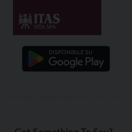
Got Something To Say?