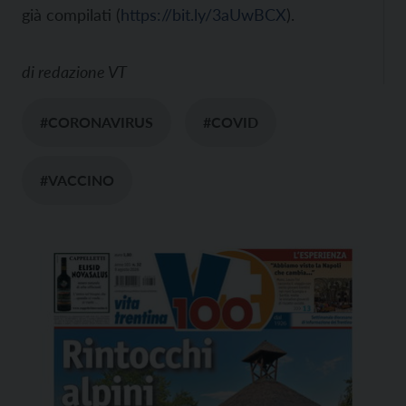
già compilati (
https://bit.ly/3aUwBCX
).
di
redazione VT
#CORONAVIRUS
#COVID
#VACCINO