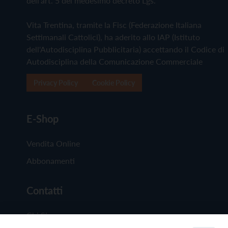
dell'art. 5 del medesimo decreto Lgs.
Vita Trentina, tramite la Fisc (Federazione Italiana
Settimanali Cattolici), ha aderito allo IAP (Istituto
dell'Autodisciplina Pubblicitaria) accettando il Codice di
Autodisciplina della Comunicazione Commerciale
Privacy Policy
Cookie Policy
E-Shop
Vendita Online
Abbonamenti
Contatti
Chi Siamo