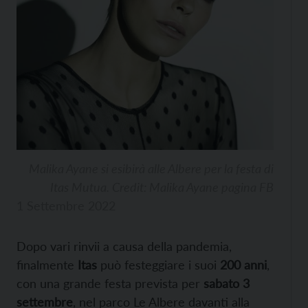
Malika Ayane si esibirà alle Albere per la festa di
Itas Mutua. Credit: Malika Ayane pagina FB
1 Settembre 2022
Dopo vari rinvii a causa della pandemia,
finalmente
Itas
può festeggiare i suoi
200 anni
,
con una grande festa prevista per
sabato 3
settembre
, nel parco Le Albere davanti alla