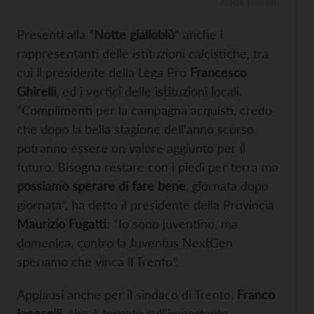
Notte gialloblù
Presenti alla “
Notte gialloblù
” anche i
rappresentanti delle istituzioni calcistiche, tra
cui il presidente della Lega Pro
Francesco
Ghirelli
, ed i vertici delle istituzioni locali.
“Complimenti per la campagna acquisti, credo
che dopo la bella stagione dell’anno scorso
potranno essere un valore aggiunto per il
futuro. Bisogna restare con i piedi per terra ma
possiamo sperare di fare bene
, giornata dopo
giornata”, ha detto il presidente della Provincia
Maurizio Fugatti
: “Io sono juventino, ma
domenica, contro la Juventus NextGen
speriamo che vinca il Trento”.
Applausi anche per il sindaco di Trento,
Franco
Ianeselli
, che è tornato sull’importante