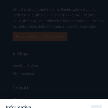
Vita Trentina, tramite la Fisc (Federazione Italiana
Settimanali Cattolici), ha aderito allo IAP (Istituto
dell'Autodisciplina Pubblicitaria) accettando il Codice di
Autodisciplina della Comunicazione Commerciale
Privacy Policy
Cookie Policy
E-Shop
Vendita Online
Abbonamenti
Contatti
Chi Siamo
Informativa
Redazione