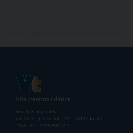
quest’anno, quindi, sono appartenenza, identità,
comunità e relazioni, sempre affrontati attraverso il
[…]
Vita Trentina Editrice
Società Cooperativa
Via Monsignor Endrici, 14 – 38122 Trento
P.IVA e C.F. 00199960220