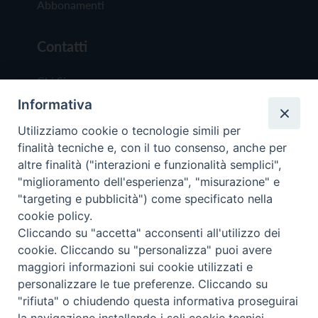
Abbonamenti
Contatti
Chi Siamo
Informativa
Redazione
Scrivici
Utilizziamo cookie o tecnologie simili per
finalità tecniche e, con il tuo consenso, anche per
altre finalità ("interazioni e funzionalità semplici",
"miglioramento dell'esperienza", "misurazione" e
"targeting e pubblicità") come specificato nella
cookie policy.
Copyright © 2019 - Tutti i diritti riservati - Vit
Cliccando su "accetta" acconsenti all'utilizzo dei
Trentina Editrice
cookie. Cliccando su "personalizza" puoi avere
maggiori informazioni sui cookie utilizzati e
Privacy Policy
personalizzare le tue preferenze. Cliccando su
Torna all'inizi
"rifiuta" o chiudendo questa informativa proseguirai