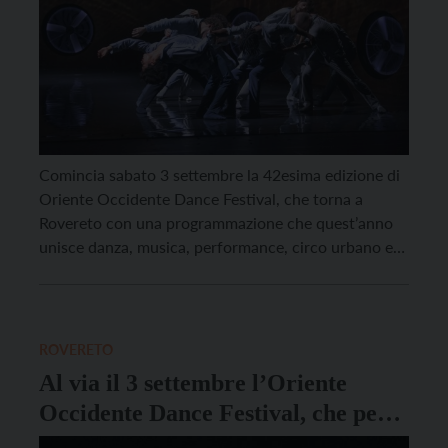
Comincia sabato 3 settembre la 42esima edizione di
Oriente Occidente Dance Festival, che torna a
Rovereto con una programmazione che quest’anno
unisce danza, musica, performance, circo urbano e
conferenze. La prima giornata di festival si apre alle
10 alla Campana dei Caduti: ci sarà l’inaugurazione
della mostra del fotogiornalista Roberto Travan, dal
titolo “Le guerre […]
ROVERETO
Al via il 3 settembre l’Oriente
Occidente Dance Festival, che per
la 42esima edizione porta il tema