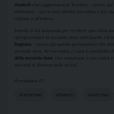
studenti
che soggiornano in Trentino – anche qui 
settimane – per la loro attività formativa e per la
regione o all’estero.
Intanto si sta lavorando per rendere operativa anc
riprogrammare la seconda dose anticipando i temp
Segnana
– hanno già queste prenotazioni che distan
seconda dose. Se vorranno, ci sarà la possibilità d
della seconda dose
, che comunque e non potrà es
vaccino) di distanza dalla prima”.
di
redazione VT
#TRENTINO
#TURISTI
#VACCINO