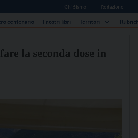
Chi Siamo
Redazione
stro centenario
I nostri libri
Territori
Rubric
 fare la seconda dose in