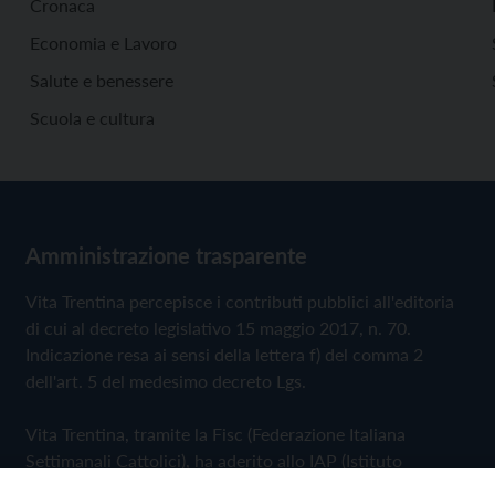
Cronaca
Economia e Lavoro
Salute e benessere
Scuola e cultura
Amministrazione trasparente
Vita Trentina percepisce i contributi pubblici all'editoria
di cui al decreto legislativo 15 maggio 2017, n. 70.
Indicazione resa ai sensi della lettera f) del comma 2
dell'art. 5 del medesimo decreto Lgs.
Vita Trentina, tramite la Fisc (Federazione Italiana
Settimanali Cattolici), ha aderito allo IAP (Istituto
dell'Autodisciplina Pubblicitaria) accettando il Codice di