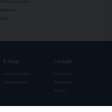
Politica e società
Spettacoli
Sport
E-Shop
Contatti
Vendita Online
Chi Siamo
Abbonamenti
Redazione
Scrivici