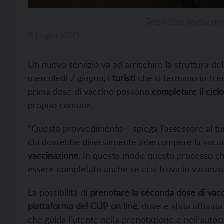
Terza dose anche per 
8 Luglio 2021
Un nuovo servizio va ad arricchire la struttura de
mercoledì 7 giugno, i
turisti
che si fermano in Tren
prima dose di vaccino possono
completare il ciclo
proprio comune.
“Questo provvedimento – spiega l’assessore al t
chi dovrebbe diversamente interrompere la vacan
vaccinazione
. In questo modo questo processo che 
essere completato anche se ci si trova in vacanza 
La possibilità di
prenotare la seconda dose di vac
piattaforma del CUP on line
, dove è stata attivat
che guida l’utente nella prenotazione e nell’autoc