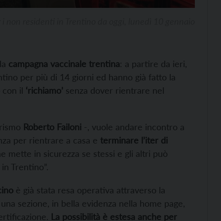
i non residenti in Trentino da oggi, lunedì 10 gennaio
lla
campagna vaccinale trentina
: a partire da ieri,
tino per più di 14 giorni ed hanno già fatto la
con il
‘richiamo’
senza dover rientrare nel
urismo
Roberto Failoni
-, vuole andare incontro a
za per rientrare a casa e
terminare l’iter di
mette in sicurezza se stessi e gli altri può
in Trentino”.
cino
è già stata resa operativa attraverso la
a una sezione, in bella evidenza nella home page,
ertificazione.
La possibilità è estesa anche per