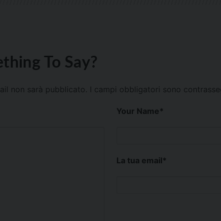
thing To Say?
mail non sarà pubblicato.
I campi obbligatori sono contrass
Your Name
*
La tua email
*