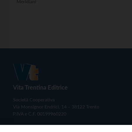
Meridiani
Vita Trentina Editrice
Società Cooperativa
Via Monsignor Endrici, 14 – 38122 Trento
P.IVA e C.F. 00199960220