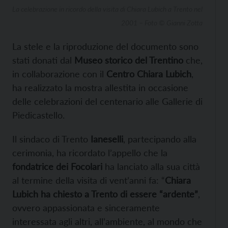
La celebrazione in ricordo della visita di Chiara Lubich a Trento nel
2001 – Foto © Gianni Zotta
La stele e la riproduzione del documento sono
stati donati dal
Museo storico del Trentino
che,
in collaborazione con il
Centro Chiara Lubich
,
ha realizzato la mostra allestita in occasione
delle celebrazioni del centenario alle Gallerie di
Piedicastello.
Il sindaco di Trento
Ianeselli
, partecipando alla
cerimonia, ha ricordato l’appello che la
fondatrice dei Focolari
ha lanciato alla sua città
al termine della visita di vent’anni fa: “
Chiara
Lubich ha chiesto a Trento di essere “ardente”
,
ovvero appassionata e sinceramente
interessata agli altri, all’ambiente, al mondo che