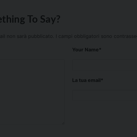
thing To Say?
mail non sarà pubblicato.
I campi obbligatori sono contrass
Your Name
*
La tua email
*