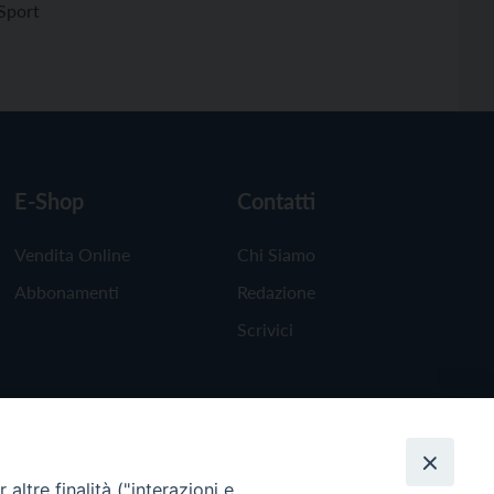
Sport
E-Shop
Contatti
Vendita Online
Chi Siamo
Abbonamenti
Redazione
Scrivici
altre finalità ("interazioni e