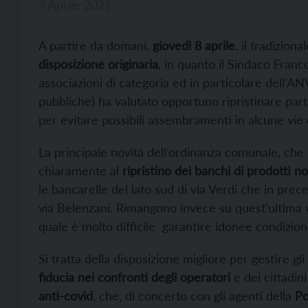
7 Aprile 2021
A partire da domani,
giovedì 8 aprile
, il tradiziona
disposizione originaria
, in quanto il Sindaco Franco
associazioni di categoria ed in particolare dell’
pubbliche) ha valutato opportuno ripristinare part
per evitare possibili assembramenti in alcune vie
La principale novità dell’ordinanza comunale, che r
chiaramente al
ripristino dei banchi di prodotti n
le bancarelle del lato sud di via Verdi che in pre
via Belenzani. Rimangono invece su quest’ultima via
quale è molto difficile garantire idonee condizion
Si tratta della disposizione migliore per gestire g
fiducia nei confronti degli operatori
e dei cittadini
anti-covid
, che, di concerto con gli agenti della
Po