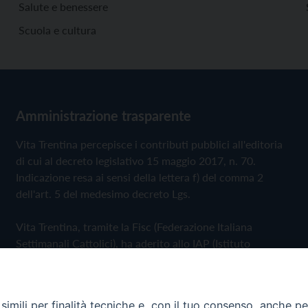
Salute e benessere
Scuola e cultura
Amministrazione trasparente
Vita Trentina percepisce i contributi pubblici all'editoria
di cui al decreto legislativo 15 maggio 2017, n. 70.
Indicazione resa ai sensi della lettera f) del comma 2
dell'art. 5 del medesimo decreto Lgs.
Vita Trentina, tramite la Fisc (Federazione Italiana
Settimanali Cattolici), ha aderito allo IAP (Istituto
dell'Autodisciplina Pubblicitaria) accettando il Codice di
Autodisciplina della Comunicazione Commerciale
imili per finalità tecniche e, con il tuo consenso, anche per 
Privacy Policy
Cookie Policy