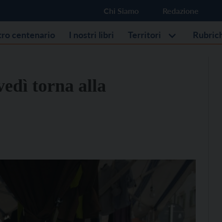
Chi Siamo
Redazione
stro centenario
I nostri libri
Territori
Rubric
vedì torna alla