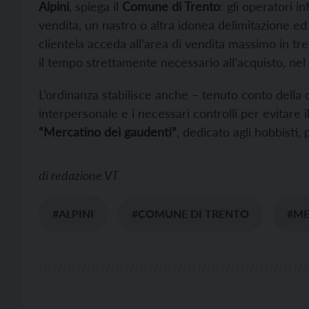
Alpini
, spiega il
Comune di Trento
: gli operatori i
vendita, un nastro o altra idonea delimitazione e
clientela acceda all’area di vendita massimo i
il tempo strettamente necessario all’acquisto, nel 
L’ordinanza stabilisce anche – tenuto conto della d
interpersonale e i necessari controlli per evitare 
“Mercatino dei gaudenti”
, dedicato agli hobbisti, 
di
redazione VT
#ALPINI
#COMUNE DI TRENTO
#M