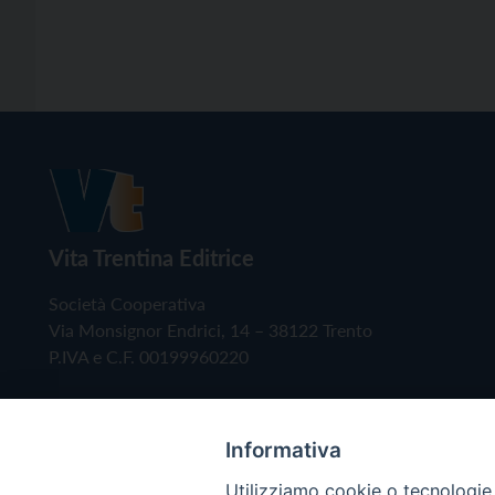
Vita Trentina Editrice
Società Cooperativa
Via Monsignor Endrici, 14 – 38122 Trento
P.IVA e C.F. 00199960220
Informativa
Utilizziamo cookie o tecnologie s