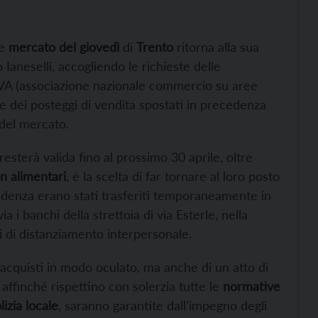
le
mercato del giovedì
di
Trento
ritorna alla sua
 Ianeselli, accogliendo le richieste delle
ANVA (associazione nazionale commercio su aree
e dei posteggi di vendita spostati in precedenza
 del mercato.
esterà valida fino al prossimo 30 aprile, oltre
on alimentari
, è la scelta di far tornare al loro posto
cedenza erano stati trasferiti temporaneamente in
 i banchi della strettoia di via Esterle, nella
i di distanziamento interpersonale.
li acquisti in modo oculato, ma anche di un atto di
 affinché rispettino con solerzia tutte le
normative
lizia locale
, saranno garantite dall’impegno degli