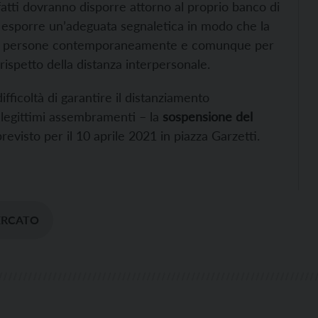
nfatti dovranno disporre attorno al proprio banco di
d esporre un’adeguata segnaletica in modo che la
n tre persone contemporaneamente e comunque per
rispetto della distanza interpersonale.
ifficoltà di garantire il distanziamento
illegittimi assembramenti – la
sospensione del
previsto per il 10 aprile 2021 in piazza Garzetti.
ERCATO